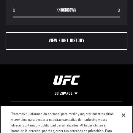
0
KNOCKDOWN
0
VIEW FIGHT HISTORY
US ESPANOL
Pie
CONTACTO
LEGAL
Tratamos tu información personal para medir y mejorar nuestros sitios
y servicios, para ayudar a nuestras campañas de marketing y para
de
Condiciones
ofrecer contenido y publicidad personalizados. Al hacer clic en el
Página
Política de
botón de la derecha, podrás ejercer tus derechos de privacidad. Para