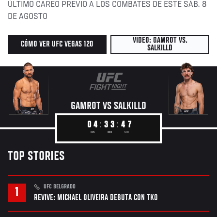
ÚLTIMO CAREO PREVIO A LOS COMBATES DE ESTE SÁB. 8
DE AGOSTO
VIDEO: GAMROT VS.
CÓMO VER UFC VEGAS 120
SALKILLD
GAMROT VS
SALKILLD
0
4
3
3
4
6
5
TOP STORIES
UFC BELGRADO
REVIVE: MICHAEL OLIVEIRA DEBUTA CON TKO