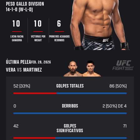
PESO GALLO DIVISION
14-1-0 (W-L-D)
10
10
6
LUCHA RACHA
VICTORIAS POR
PRIMEROS ACABADOS
GANADORA
NOCAUT
REDONDOS
ÚLTIMA PELEA
FEB. 28, 2026
VERA
VS
MARTINEZ
52 (33%)
GOLPES TOTALES
86 (50%)
0
DERRIBOS
2 (50%) DE 4
42
GOLPES
71
SIGNIFICATIVOS