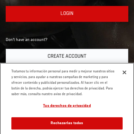
LOGIN
Don’t have an account?
US ESPANOL
CREATE ACCOUNT
Pie
CONTACTO
LEGAL
Tratamos tu información personal para medir y mejorar nuestros sitios
y servicios, para ayudar a nuestras campañas de marketing y para
de
Condiciones
ofrecer contenido y publicidad personalizados. Al hacer clic en el
Página
Política de
botón de la derecha, podrás ejercer tus derechos de privacidad. Para
privacidad
saber más, consulta nuestro aviso de privacidad.
Tus derechos de privacidad
Rechazarlas todas