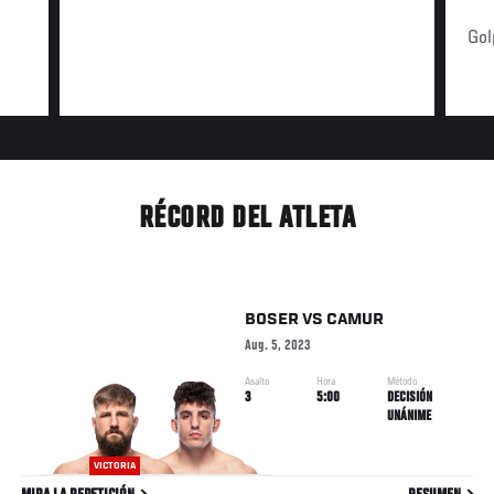
Gol
RÉCORD DEL ATLETA
BOSER
VS
CAMUR
Aug. 5, 2023
Asalto
Hora
Método
3
5:00
DECISIÓN
UNÁNIME
VICTORIA