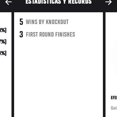
ESTADÍSTICAS Y RÉCORDS
5
WINS BY KNOCKOUT
3%)
3
FIRST ROUND FINISHES
17%)
0%)
EFE
Gol