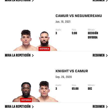
MIRA LA REPETICIÓN
RESUMEN
CAMUR
VS
NEGUMEREANU
Jun. 19, 2021
Asalto
Hora
Método
3
5:00
DECISIÓN
DIVIDIDA
VICTORIA
MIRA LA REPETICIÓN
RESUMEN
KNIGHT
VS
CAMUR
Sep. 26, 2020
Asalto
Hora
Método
3
05:00
DEC
VICTORIA
MIRA LA REPETICIÓN
RESUMEN