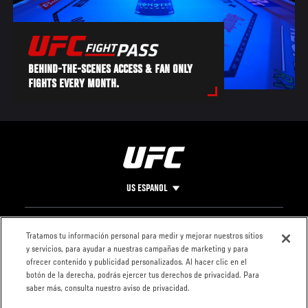
BEHIND-THE-SCENES ACCESS & FAN ONLY
FIGHTS EVERY MONTH.
US ESPANOL
Pie
CONTACTO
LEGAL
Tratamos tu información personal para medir y mejorar nuestros sitios
y servicios, para ayudar a nuestras campañas de marketing y para
de
Condiciones
ofrecer contenido y publicidad personalizados. Al hacer clic en el
Página
Política de
botón de la derecha, podrás ejercer tus derechos de privacidad. Para
privacidad
saber más, consulta nuestro aviso de privacidad.