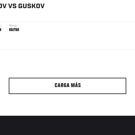
OV
VS
GUSKOV
a
Método
8
KO/TKO
CARGA MÁS