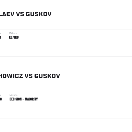
LAEV
VS
GUSKOV
a
Método
1
KO/TKO
HOWICZ
VS
GUSKOV
a
Método
00
DECISION - MAJORITY