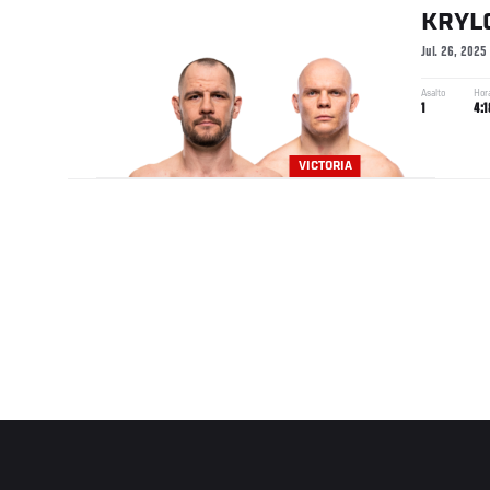
KRYL
Jul. 26, 2025
Asalto
Hor
1
4:1
VICTORIA