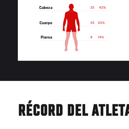
Cabeza
25
43%
Cuerpo
25
43%
Pierna
8
14%
RÉCORD DEL ATLET