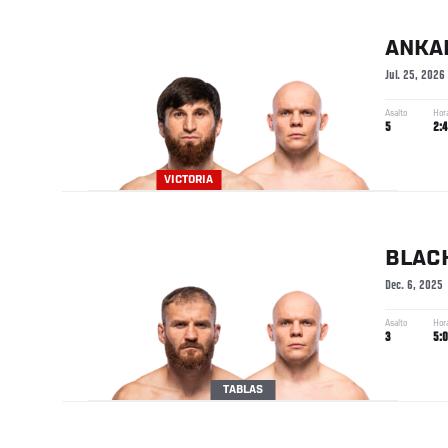
ANKA
Jul. 25, 2026
Asalto
Hor
5
2:4
VICTORIA
BLAC
Dec. 6, 2025
Asalto
Hor
3
5:
TABLAS