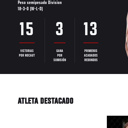
Peso semipesado Division
18-3-0 (W-L-D)
15
3
13
VICTORIAS
GANA
PRIMEROS
POR NOCAUT
POR
ACABADOS
SUMISIÓN
REDONDOS
ATLETA DESTACADO