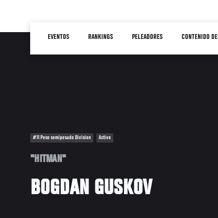
Pasar
al
Main
contenido
EVENTOS
RANKINGS
PELEADORES
CONTENIDO DE
navigation
principal
#11 Peso semipesado Division
Activo
"HITMAN"
BOGDAN GUSKOV