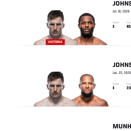
JOHN
Jul. 18, 2020
Asalto
Hor
3
05
VICTORIA
JOHN
Jan. 25, 2020
Asalto
Hor
3
2:5
MUNH