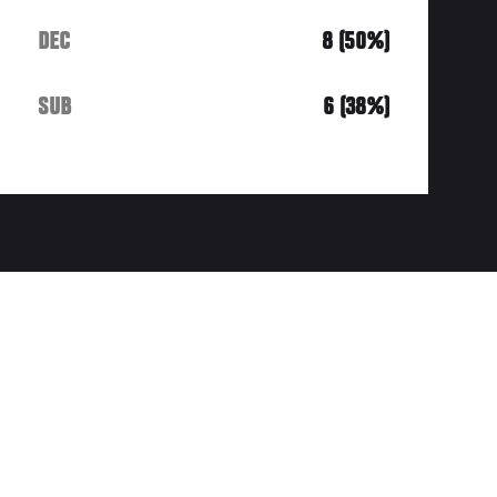
DEC
8 (50%)
SUB
6 (38%)