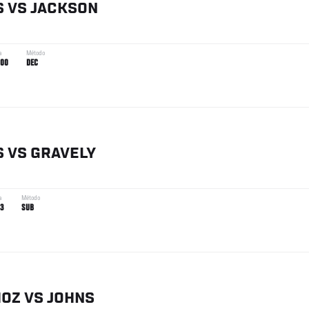
S
VS
JACKSON
a
Método
:00
DEC
S
VS
GRAVELY
a
Método
3
SUB
OZ
VS
JOHNS