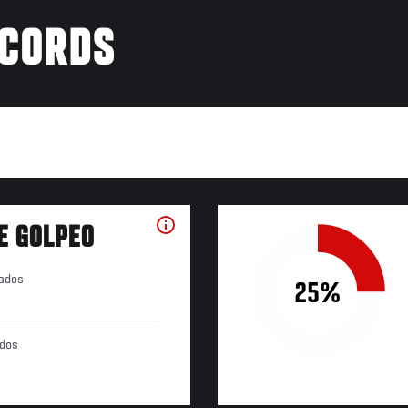
ÉCORDS
E GOLPEO
tados
25%
ados