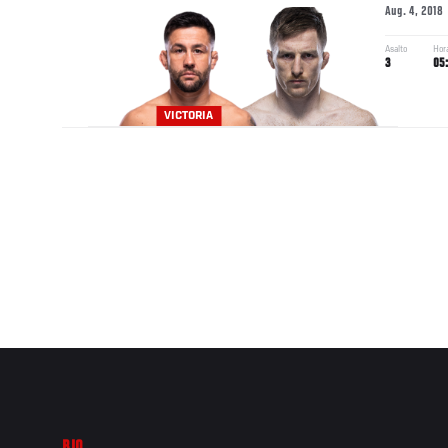
Aug. 4, 2018
Asalto
Hor
3
05
VICTORIA