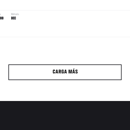
a
Método
:00
DEC
CARGA MÁS