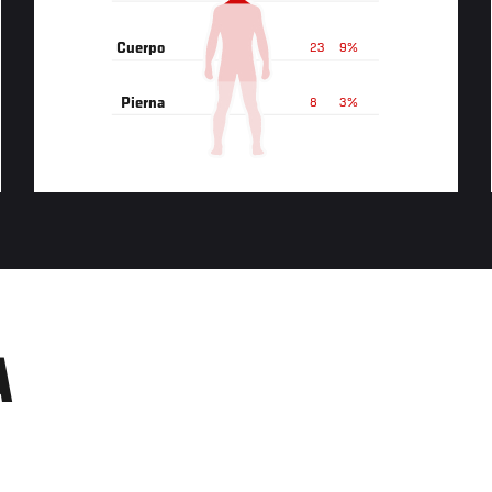
Cuerpo
23
9%
Pierna
8
3%
A