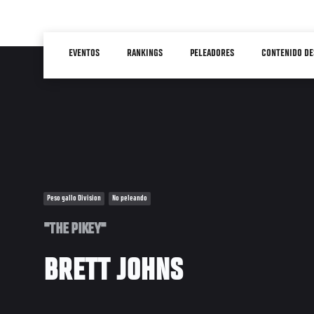
Pasar
al
Main
contenido
EVENTOS
RANKINGS
PELEADORES
CONTENIDO DE
navigation
principal
Peso gallo Division
No peleando
"THE PIKEY"
BRETT JOHNS