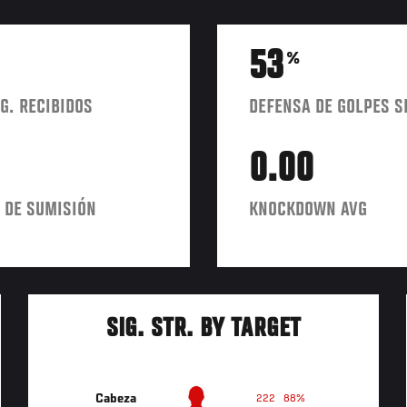
53
%
G. RECIBIDOS
DEFENSA DE GOLPES S
0.00
 DE SUMISIÓN
KNOCKDOWN AVG
SIG. STR. BY TARGET
Cabeza
222
88%