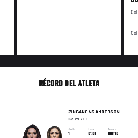
EFE
Gol
Gol
RÉCORD DEL ATLETA
ZINGANO
VS
ANDERSON
Dec. 29, 2018
Asalto
Hora
Método
1
01:00
KO/TKO