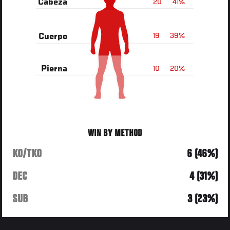
20
41%
Cabeza
19
39%
Cuerpo
10
20%
Pierna
WIN BY METHOD
KO/TKO
6 (46%)
DEC
4 (31%)
SUB
3 (23%)