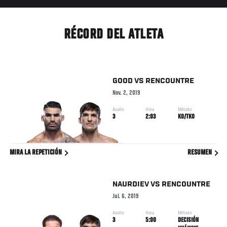
RÉCORD DEL ATLETA
GOOD
VS
RENCOUNTRE
Nov. 2, 2019
Asalto
Hora
Método
3
2:03
KO/TKO
MIRA LA REPETICIÓN
RESUMEN
NAURDIEV
VS
RENCOUNTRE
Jul. 6, 2019
Asalto
Hora
Método
3
5:00
DECISIÓN