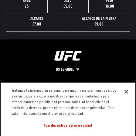
AÑOS
ALTO
PESO
25
65.00
116.00
ALCANCE
ALCANCE DE LA PIERNA
67.00
39.00
US ESPANOL
Pie
CONTACTO
LEGAL
Tratamos tu información personal para medir y mejorar nuestros sitios
y servicios, para ayudar a nuestras campañas de marketing y para
de
Condiciones
ofrecer contenido y publicidad personalizados. Al hacer clic en el
Página
Política de
botón de la derecha, podrás ejercer tus derechos de privacidad. Para
privacidad
saber más, consulta nuestro aviso de privacidad.
Tus derechos de privacidad