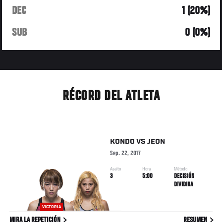
DEC
1 (20%)
SUB
0 (0%)
RÉCORD DEL ATLETA
KONDO
VS
JEON
Sep. 22, 2017
Asalto
Hora
Método
3
5:00
DECISIÓN
DIVIDIDA
VICTORIA
MIRA LA REPETICIÓN
RESUMEN