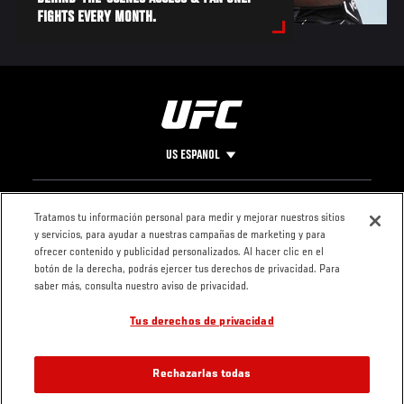
FIGHTS EVERY MONTH.
US ESPANOL
Pie
CONTACTO
LEGAL
Tratamos tu información personal para medir y mejorar nuestros sitios
y servicios, para ayudar a nuestras campañas de marketing y para
de
Condiciones
ofrecer contenido y publicidad personalizados. Al hacer clic en el
Página
Política de
botón de la derecha, podrás ejercer tus derechos de privacidad. Para
privacidad
saber más, consulta nuestro aviso de privacidad.
Tus derechos de privacidad
Rechazarlas todas