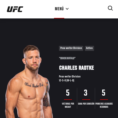
Pasar
MENÚ
al
contenido
principal
Peso welter Division
Activo
"CHUCK BUFFALO"
CHARLES RADTKE
Peso welter Division
12-5-0 (W-L-D)
5
3
5
VICTORIAS POR
GANA POR SUMISIÓN
PRIMEROS ACABADOS
NOCAUT
REDONDOS