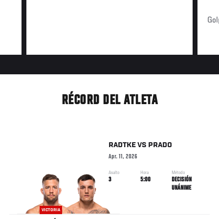
Gol
RÉCORD DEL ATLETA
RADTKE
VS
PRADO
Apr. 11, 2026
Asalto
Hora
Método
3
5:00
DECISIÓN
UNÁNIME
VICTORIA