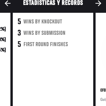
ESTADÍSTICAS Y RÉCORDS
5
WINS BY KNOCKOUT
2%)
3
WINS BY SUBMISSION
3%)
5
FIRST ROUND FINISHES
5%)
EFE
Gol