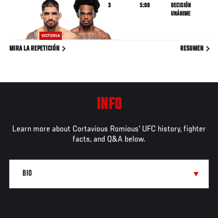
3
5:00
DECISIÓN
UNÁNIME
VICTORIA
MIRA LA REPETICIÓN
RESUMEN
INFO
Learn more about Cortavious Romious' UFC history, fighter
facts, and Q&A below.