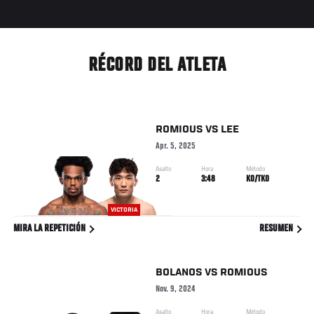
RÉCORD DEL ATLETA
ROMIOUS
VS
LEE
Apr. 5, 2025
Asalto
Hora
Método
2
3:48
KO/TKO
VICTORIA
MIRA LA REPETICIÓN
RESUMEN
BOLANOS
VS
ROMIOUS
Nov. 9, 2024
Asalto
Hora
Método