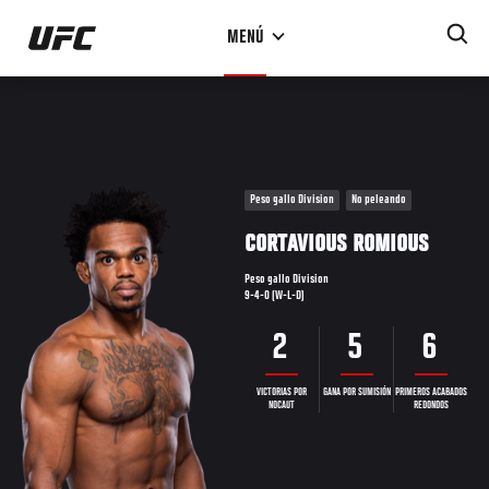
Pasar
MENÚ
al
contenido
principal
Peso gallo Division
No peleando
CORTAVIOUS ROMIOUS
Peso gallo Division
9-4-0 (W-L-D)
2
5
6
VICTORIAS POR
GANA POR SUMISIÓN
PRIMEROS ACABADOS
NOCAUT
REDONDOS