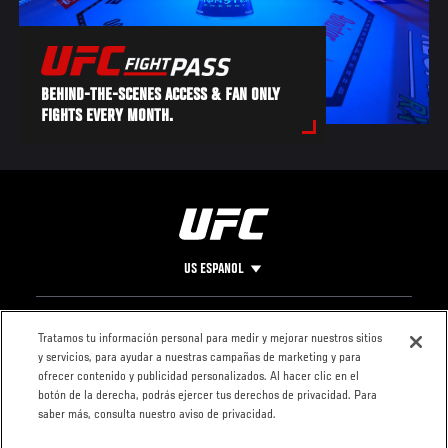
BEHIND-THE-SCENES ACCESS & FAN ONLY
FIGHTS EVERY MONTH.
US ESPANOL
Pie
CONTACTO
LEGAL
Tratamos tu información personal para medir y mejorar nuestros sitios
y servicios, para ayudar a nuestras campañas de marketing y para
de
Condiciones
ofrecer contenido y publicidad personalizados. Al hacer clic en el
Página
Política de
botón de la derecha, podrás ejercer tus derechos de privacidad. Para
privacidad
saber más, consulta nuestro aviso de privacidad.