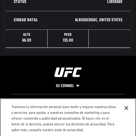
LIBERADO
STATUS
ALBUQUERQUE, UNITED STATES
CIUDAD NATAL
ALTO
PESO
66.00
135.00
US ESPANOL
Pie
CONTACTO
LEGAL
Tratamos tu información personal para medir y mejorar nuestros sitios
y servicios, para ayudar a nuestras campañas de marketing y para
de
Condiciones
ofrecer contenido y publicidad personalizados. Al hacer clic en el
Página
Política de
botón de la derecha, podrás ejercer tus derechos de privacidad. Para
privacidad
saber más, consulta nuestro aviso de privacidad.