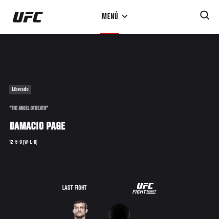
Pasar
MENÚ
al
contenido
principal
Liberado
"THE ANGEL OF DEATH"
DAMACIO PAGE
12-6-0 (W-L-D)
UFC
LAST FIGHT
FIGHT
NIGHT