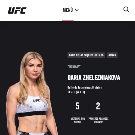
Pasar
MENÚ
al
contenido
principal
Gallo de las mujeres Division
Activo
"IRON LADY"
DARIA ZHELEZNIAKOVA
Gallo de las mujeres Division
10-3-0 (W-L-D)
5
2
VICTORIAS POR
PRIMEROS ACABADOS
NOCAUT
REDONDOS