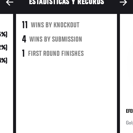
ESTADÍSTICAS Y RÉCORDS
11
WINS BY KNOCKOUT
65%)
4
WINS BY SUBMISSION
12%)
1
FIRST ROUND FINISHES
4%)
EFE
Gol