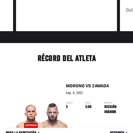
Gol
RÉCORD DEL ATLETA
MORONO
VS
ZAWADA
Sep. 4, 2021
Asalto
Hora
Método
3
5:00
DECISIÓN
UNÁNIME
VICTORIA