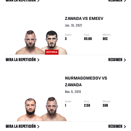
MIRA LA REPETICIÓN
RESUMEN
ZAWADA
VS
EMEEV
Jan. 16, 2021
Asalto
Hora
Método
3
05:00
DEC
VICTORIA
MIRA LA REPETICIÓN
RESUMEN
NURMAGOMEDOV
VS
ZAWADA
Nov. 9, 2019
Asalto
Hora
Método
1
2:50
SUB
MIRA LA REPETICIÓN
RESUMEN