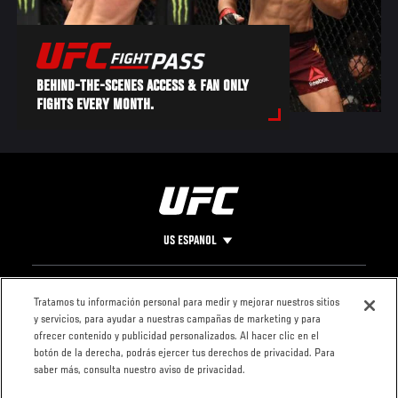
BEHIND-THE-SCENES ACCESS & FAN ONLY
FIGHTS EVERY MONTH.
US ESPANOL
Pie
CONTACTO
LEGAL
Tratamos tu información personal para medir y mejorar nuestros sitios
y servicios, para ayudar a nuestras campañas de marketing y para
de
Condiciones
ofrecer contenido y publicidad personalizados. Al hacer clic en el
Página
Política de
botón de la derecha, podrás ejercer tus derechos de privacidad. Para
privacidad
saber más, consulta nuestro aviso de privacidad.