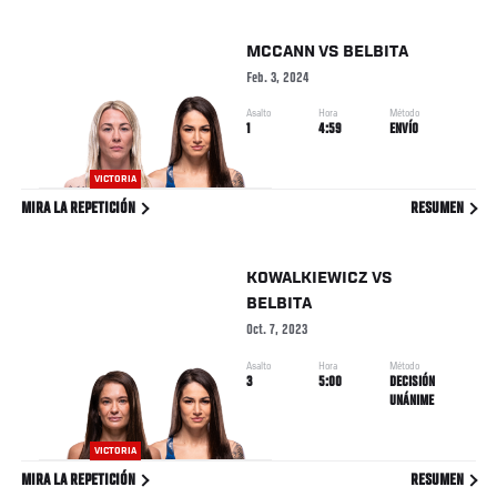
MCCANN
VS
BELBITA
Feb. 3, 2024
Asalto
Hora
Método
1
4:59
ENVÍO
VICTORIA
MIRA LA REPETICIÓN
RESUMEN
KOWALKIEWICZ
VS
BELBITA
Oct. 7, 2023
Asalto
Hora
Método
3
5:00
DECISIÓN
UNÁNIME
VICTORIA
MIRA LA REPETICIÓN
RESUMEN