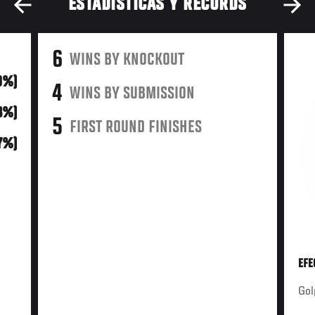
ESTADÍSTICAS Y RÉCORDS
6
WINS BY KNOCKOUT
0%)
4
WINS BY SUBMISSION
3%)
5
FIRST ROUND FINISHES
7%)
EFE
Gol