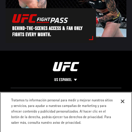
BEHIND-THE-SCENES ACCESS & FAN ONLY
FIGHTS EVERY MONTH.
US ESPANOL
Pie
CONTACTO
LEGAL
Tratamos tu información personal para medir y mejorar nuestros sitios
y servicios, para ayudar a nuestras campañas de marketing y para
de
Condiciones
ofrecer contenido y publicidad personalizados. Al hacer clic en el
Página
Política de
botón de la derecha, podrás ejercer tus derechos de privacidad. Para
privacidad
saber más, consulta nuestro aviso de privacidad.