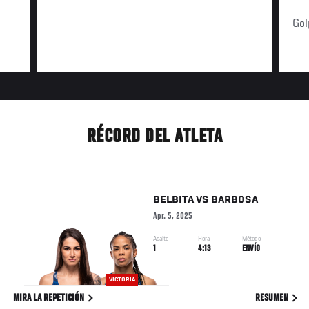
Gol
RÉCORD DEL ATLETA
BELBITA
VS
BARBOSA
Apr. 5, 2025
Asalto
Hora
Método
1
4:13
ENVÍO
VICTORIA
MIRA LA REPETICIÓN
RESUMEN