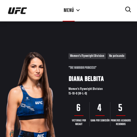
Pasar
MENÚ
al
contenido
principal
Women's Flyweight Division
No peleando
"THE WARRIOR PRINCESS"
DIANA BELBITA
Women's Flyweight Division
15-10-0 (W-L-D)
6
4
5
VICTORIAS POR
GANA POR SUMISIÓN
PRIMEROS ACABADOS
NOCAUT
REDONDOS