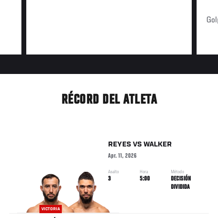
Gol
RÉCORD DEL ATLETA
REYES
VS
WALKER
Apr. 11, 2026
Asalto
Hora
Método
3
5:00
DECISIÓN
DIVIDIDA
VICTORIA