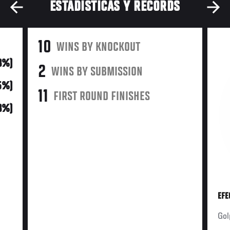
ESTADÍSTICAS Y RÉCORDS
10
WINS BY KNOCKOUT
3%)
2
WINS BY SUBMISSION
5%)
11
FIRST ROUND FINISHES
13%)
EFE
Gol