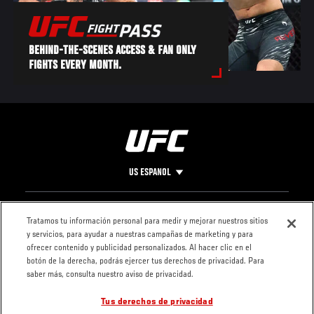
BEHIND-THE-SCENES ACCESS & FAN ONLY
FIGHTS EVERY MONTH.
US ESPANOL
Pie
CONTACTO
LEGAL
Tratamos tu información personal para medir y mejorar nuestros sitios
y servicios, para ayudar a nuestras campañas de marketing y para
de
Condiciones
ofrecer contenido y publicidad personalizados. Al hacer clic en el
Página
Política de
botón de la derecha, podrás ejercer tus derechos de privacidad. Para
privacidad
saber más, consulta nuestro aviso de privacidad.
Tus derechos de privacidad