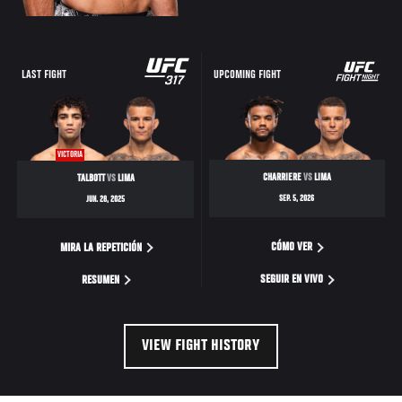
LAST FIGHT
UPCOMING FIGHT
VICTORIA
CHARRIERE
VS
LIMA
TALBOTT
VS
LIMA
SEP. 5, 2026
JUN. 28, 2025
CÓMO VER
MIRA LA REPETICIÓN
SEGUIR EN VIVO
RESUMEN
VIEW FIGHT HISTORY