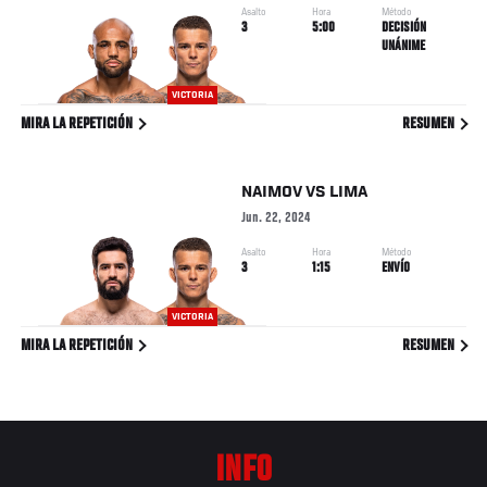
Asalto
Hora
Método
3
5:00
DECISIÓN
UNÁNIME
VICTORIA
MIRA LA REPETICIÓN
RESUMEN
NAIMOV
VS
LIMA
Jun. 22, 2024
Asalto
Hora
Método
3
1:15
ENVÍO
VICTORIA
MIRA LA REPETICIÓN
RESUMEN
INFO