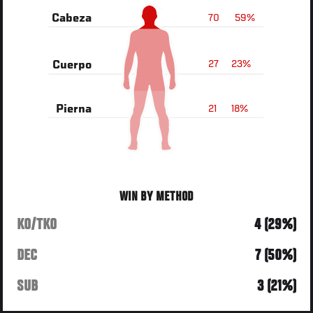
70
59%
Cabeza
27
23%
Cuerpo
21
18%
Pierna
WIN BY METHOD
KO/TKO
4 (29%)
DEC
7 (50%)
SUB
3 (21%)