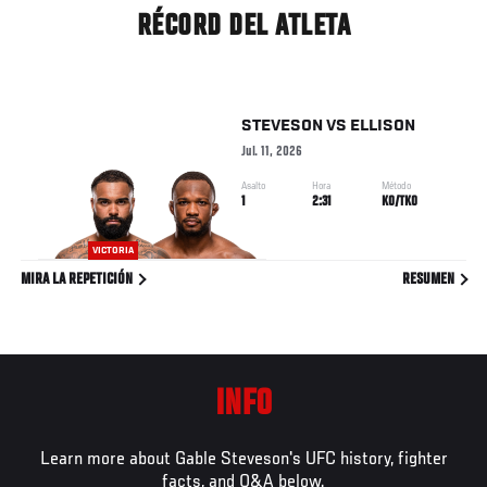
RÉCORD DEL ATLETA
STEVESON
VS
ELLISON
Jul. 11, 2026
Asalto
Hora
Método
1
2:31
KO/TKO
VICTORIA
MIRA LA REPETICIÓN
RESUMEN
INFO
Learn more about Gable Steveson's UFC history, fighter
facts, and Q&A below.