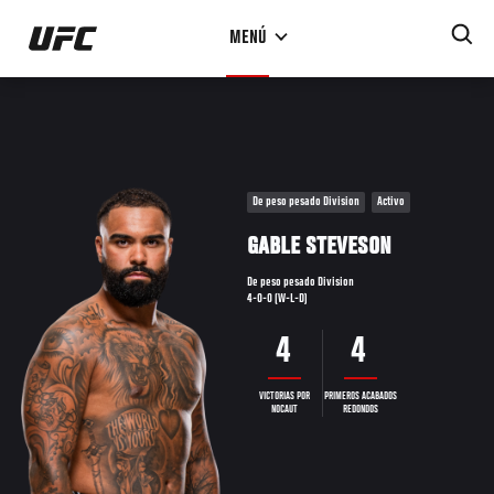
Pasar
MENÚ
al
contenido
principal
De peso pesado Division
Activo
GABLE STEVESON
De peso pesado Division
4-0-0 (W-L-D)
4
4
VICTORIAS POR
PRIMEROS ACABADOS
NOCAUT
REDONDOS