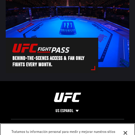
BEHIND-THE-SCENES ACCESS & FAN ONLY
FIGHTS EVERY MONTH.
US ESPANOL
Pie
CONTACTO
LEGAL
Tratamos tu información personal para medir y mejorar nuestros sitios