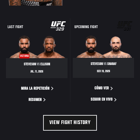
LAST FIGHT
UPCOMING FIGHT
VICTORIA
STEVESON
VS
SHARAF
STEVESON
VS
ELLISON
SEP. 19, 2026
JUL. 11, 2026
CÓMO VER
MIRA LA REPETICIÓN
SEGUIR EN VIVO
RESUMEN
VIEW FIGHT HISTORY