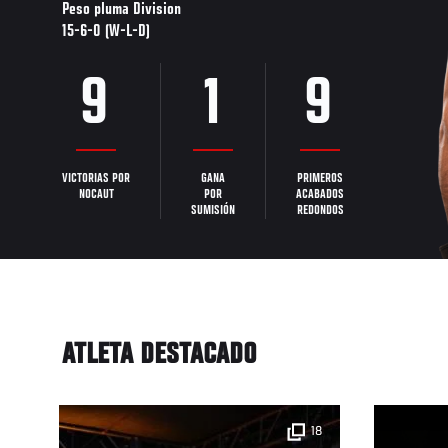
Peso pluma Division
15-6-0 (W-L-D)
9
1
9
VICTORIAS POR
GANA
PRIMEROS
NOCAUT
POR
ACABADOS
SUMISIÓN
REDONDOS
ATLETA DESTACADO
18