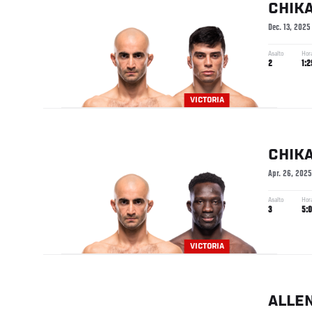
CHIK
Dec. 13, 2025
Asalto
Hor
2
1:2
VICTORIA
CHIK
Apr. 26, 2025
Asalto
Hor
3
5:
VICTORIA
ALLE