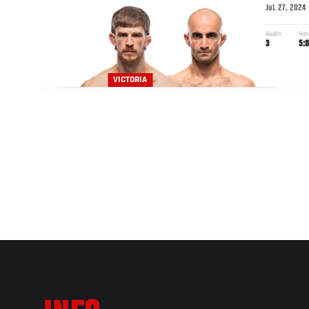
Jul. 27, 2024
Asalto
Hor
3
5:
VICTORIA