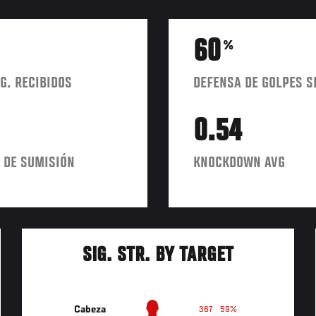
60
%
G. RECIBIDOS
DEFENSA DE GOLPES S
0.54
 DE SUMISIÓN
KNOCKDOWN AVG
SIG. STR. BY TARGET
Cabeza
367
59%