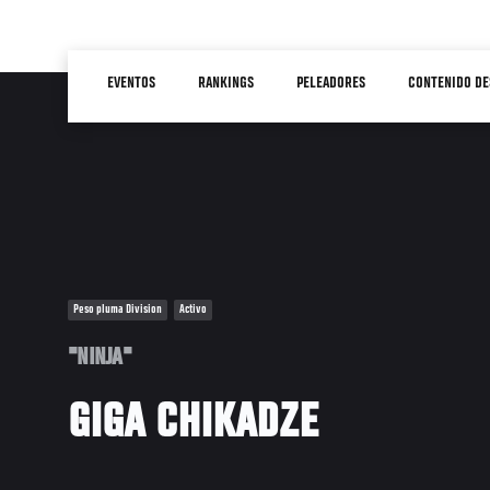
Pasar
al
Main
contenido
EVENTOS
RANKINGS
PELEADORES
CONTENIDO DE
navigation
principal
Peso pluma Division
Activo
"NINJA"
GIGA CHIKADZE