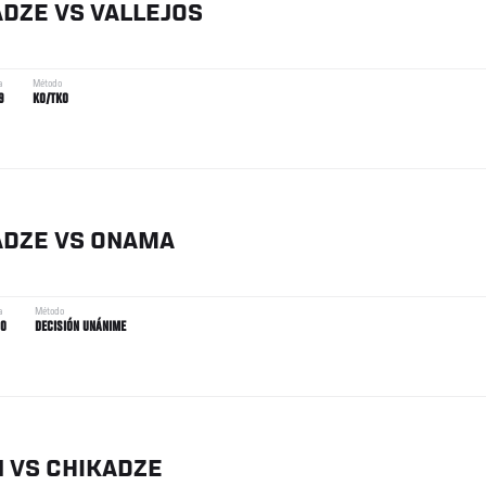
ADZE
VS
VALLEJOS
a
Método
9
KO/TKO
ADZE
VS
ONAMA
a
Método
00
DECISIÓN UNÁNIME
N
VS
CHIKADZE