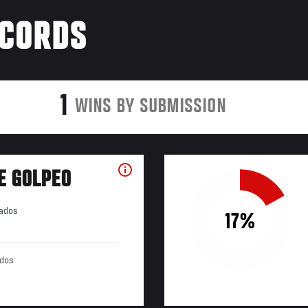
ÉCORDS
1
WINS BY SUBMISSION
E GOLPEO
tados
17%
ados