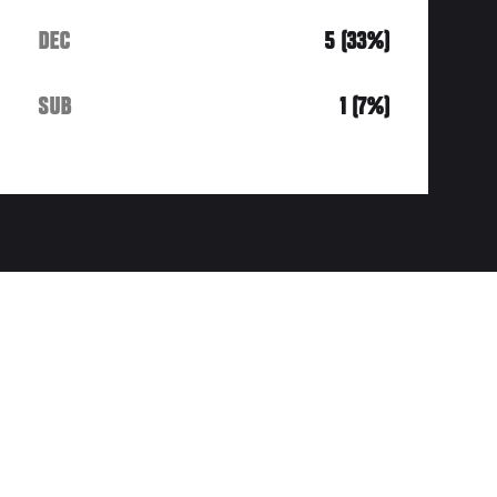
DEC
5 (33%)
SUB
1 (7%)