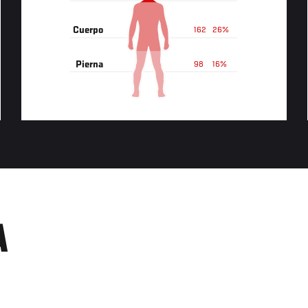
Cuerpo
162
26%
Pierna
98
16%
A