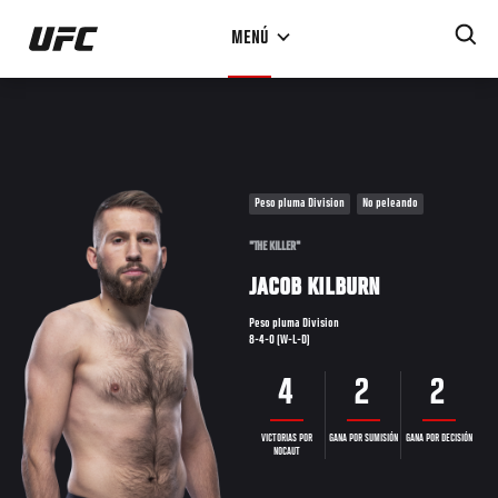
Pasar
MENÚ
al
contenido
principal
Peso pluma Division
No peleando
"THE KILLER"
JACOB KILBURN
Peso pluma Division
8-4-0 (W-L-D)
4
2
2
VICTORIAS POR
GANA POR SUMISIÓN
GANA POR DECISIÓN
NOCAUT