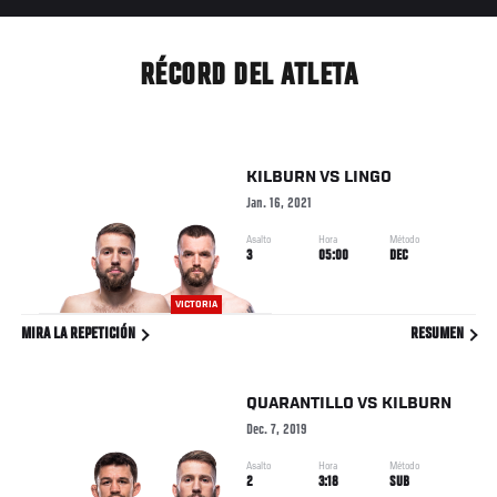
RÉCORD DEL ATLETA
KILBURN
VS
LINGO
Jan. 16, 2021
Asalto
Hora
Método
3
05:00
DEC
VICTORIA
MIRA LA REPETICIÓN
RESUMEN
QUARANTILLO
VS
KILBURN
Dec. 7, 2019
Asalto
Hora
Método
2
3:18
SUB