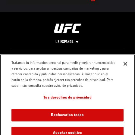
US ESPANOL
Pie
CONTACTO
LEGAL
Tratamos tu información personal para medir y mejorar nuestros sitios
y servicios, para ayudar a nuestras campañas de marketing y para
de
Condiciones
ofrecer contenido y publicidad personalizados. Al hacer clic en el
Página
Política de
botón de la derecha, podrás ejercer tus derechos de privacidad. Para
privacidad
saber más, consulta nuestro aviso de privacidad.
Tus derechos de privacidad
Rechazarlas todas
Aceptar cookies