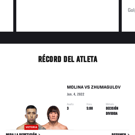
Gol
RÉCORD DEL ATLETA
MOLINA
VS
ZHUMAGULOV
Jun. 4, 2022
Asalto
Hora
Método
3
5:00
DECISIÓN
DIVIDIDA
VICTORIA