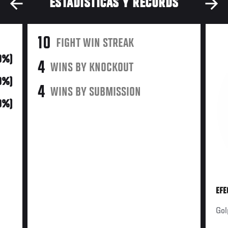
ESTADÍSTICAS Y RÉCORDS
10
FIGHT WIN STREAK
0%)
4
WINS BY KNOCKOUT
0%)
4
WINS BY SUBMISSION
0%)
EFE
Gol