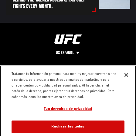
BEHIND-THE-SCENES ACCESS & FAN ONLY
FIGHTS EVERY MONTH.
US ESPANOL
Pie
CONTACTO
LEGAL
Tratamos tu información personal para medir y mejorar nuestros sitios
y servicios, para ayudar a nuestras campañas de marketing y para
de
Condiciones
ofrecer contenido y publicidad personalizados. Al hacer clic en el
Página
Política de
botón de la derecha, podrás ejercer tus derechos de privacidad. Para
privacidad
saber más, consulta nuestro aviso de privacidad.
Tus derechos de privacidad
Rechazarlas todas