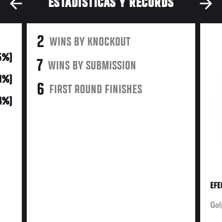
ESTADÍSTICAS Y RÉCORDS
2
WINS BY KNOCKOUT
15%)
7
WINS BY SUBMISSION
31%)
6
FIRST ROUND FINISHES
4%)
EFE
Gol