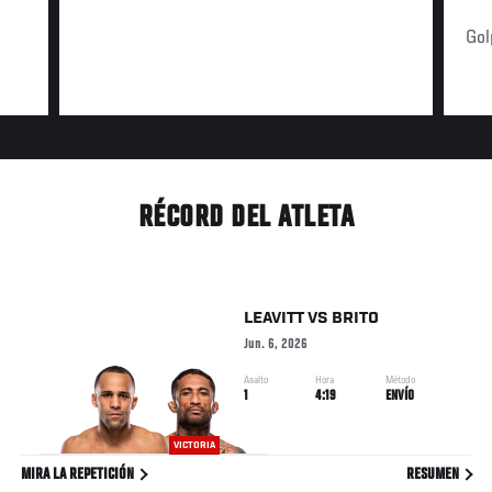
Gol
RÉCORD DEL ATLETA
LEAVITT
VS
BRITO
Jun. 6, 2026
Asalto
Hora
Método
1
4:19
ENVÍO
VICTORIA
MIRA LA REPETICIÓN
RESUMEN