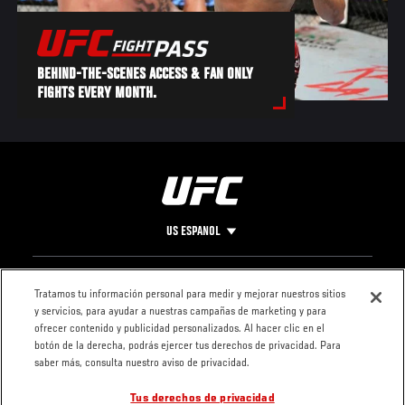
BEHIND-THE-SCENES ACCESS & FAN ONLY
FIGHTS EVERY MONTH.
US ESPANOL
Pie
CONTACTO
LEGAL
Tratamos tu información personal para medir y mejorar nuestros sitios
y servicios, para ayudar a nuestras campañas de marketing y para
de
Condiciones
ofrecer contenido y publicidad personalizados. Al hacer clic en el
Página
Política de
botón de la derecha, podrás ejercer tus derechos de privacidad. Para
privacidad
saber más, consulta nuestro aviso de privacidad.
Tus derechos de privacidad