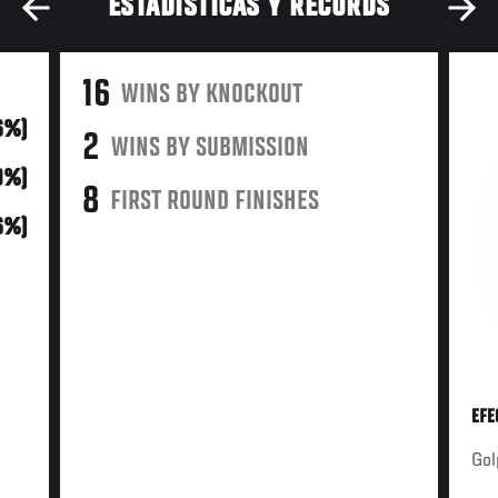
ESTADÍSTICAS Y RÉCORDS
16
WINS BY KNOCKOUT
6%)
2
WINS BY SUBMISSION
49%)
8
FIRST ROUND FINISHES
6%)
EFE
Gol