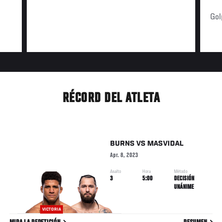
Gol
RÉCORD DEL ATLETA
BURNS
VS
MASVIDAL
Apr. 8, 2023
Asalto
Hora
Método
3
5:00
DECISIÓN
UNÁNIME
VICTORIA