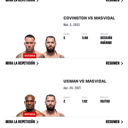
MIRA LA REPETICIÓN
RESUMEN
COVINGTON
VS
MASVIDAL
Mar. 5, 2022
Asalto
Hora
Método
5
5:00
DECISIÓN
UNÁNIME
VICTORIA
MIRA LA REPETICIÓN
RESUMEN
USMAN
VS
MASVIDAL
Apr. 24, 2021
Asalto
Hora
Método
2
1:02
KO/TKO
VICTORIA
MIRA LA REPETICIÓN
RESUMEN