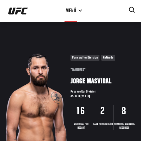
Pasar
MENÚ
al
contenido
principal
Peso welter Division
Retirado
"GAMEBRED"
JORGE MASVIDAL
Peso welter Division
35-17-0 (W-L-D)
16
2
8
VICTORIAS POR
GANA POR SUMISIÓN
PRIMEROS ACABADOS
NOCAUT
REDONDOS