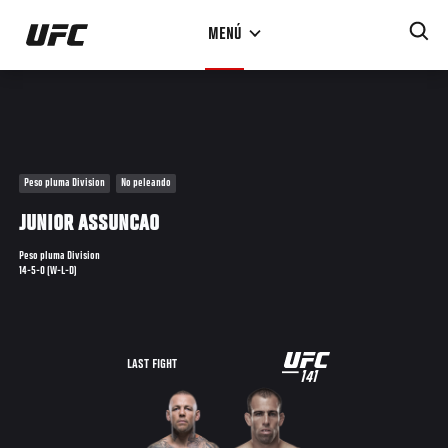
Pasar
MENÚ
al
contenido
principal
Peso pluma Division
No peleando
JUNIOR ASSUNCAO
Peso pluma Division
14-5-0 (W-L-D)
UFC
LAST FIGHT
141
141