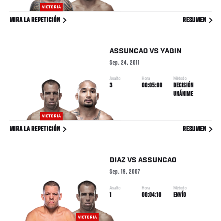
VICTORIA
MIRA LA REPETICIÓN
RESUMEN
ASSUNCAO
VS
YAGIN
Sep. 24, 2011
Asalto
Hora
Método
3
00:05:00
DECISIÓN
UNÁNIME
VICTORIA
MIRA LA REPETICIÓN
RESUMEN
DIAZ
VS
ASSUNCAO
Sep. 19, 2007
Asalto
Hora
Método
1
00:04:10
ENVÍO
VICTORIA