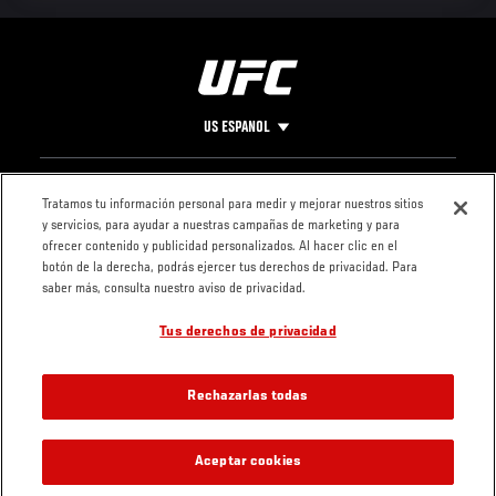
US ESPANOL
Pie
CONTACTO
LEGAL
Tratamos tu información personal para medir y mejorar nuestros sitios
y servicios, para ayudar a nuestras campañas de marketing y para
de
Condiciones
ofrecer contenido y publicidad personalizados. Al hacer clic en el
Página
Política de
botón de la derecha, podrás ejercer tus derechos de privacidad. Para
privacidad
saber más, consulta nuestro aviso de privacidad.
Tus derechos de privacidad
Rechazarlas todas
Aceptar cookies