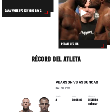
DANA WHITE UFC 135 VLOG DAY 2
PESAJE UFC 135
RÉCORD DEL ATLETA
PEARSON
VS
ASSUNCAO
Dec. 30, 2011
Asalto
Hora
Método
3
00:05:00
DECISIÓN
UNÁNIME