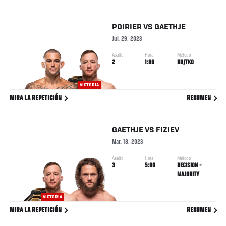
POIRIER
VS
GAETHJE
Jul. 29, 2023
Asalto
Hora
Método
2
1:00
KO/TKO
VICTORIA
MIRA LA REPETICIÓN
RESUMEN
GAETHJE
VS
FIZIEV
Mar. 18, 2023
Asalto
Hora
Método
3
5:00
DECISION -
MAJORITY
VICTORIA
MIRA LA REPETICIÓN
RESUMEN