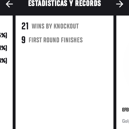
ESTADÍSTICAS Y RÉCORDS
21
WINS BY KNOCKOUT
75%)
9
FIRST ROUND FINISHES
21%)
(4%)
EFE
Gol