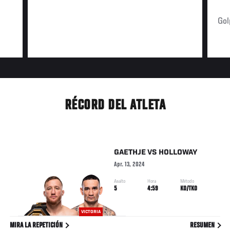
Gol
RÉCORD DEL ATLETA
GAETHJE
VS
HOLLOWAY
Apr. 13, 2024
Asalto
Hora
Método
5
4:59
KO/TKO
VICTORIA
MIRA LA REPETICIÓN
RESUMEN