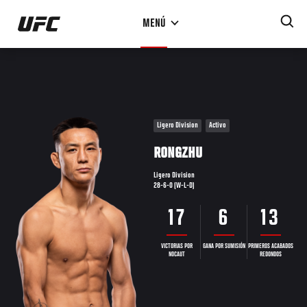
Pasar
MENÚ
al
contenido
principal
Ligero Division
Activo
RONGZHU
Ligero Division
28-6-0 (W-L-D)
17
6
13
VICTORIAS POR
GANA POR SUMISIÓN
PRIMEROS ACABADOS
NOCAUT
REDONDOS