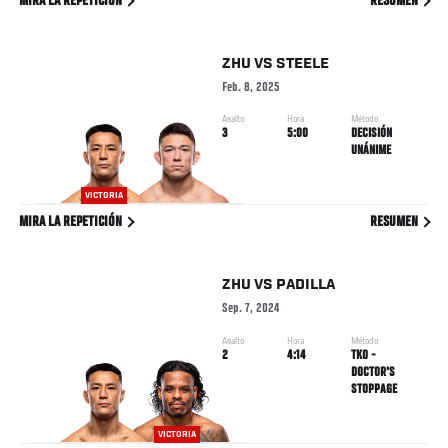
MIRA LA REPETICIÓN
RESUMEN
ZHU
VS
STEELE
Feb. 8, 2025
Asalto
Hora
Método
3
5:00
DECISIÓN
UNÁNIME
VICTORIA
MIRA LA REPETICIÓN
RESUMEN
ZHU
VS
PADILLA
Sep. 7, 2024
Asalto
Hora
Método
2
4:14
TKO -
DOCTOR'S
STOPPAGE
VICTORIA