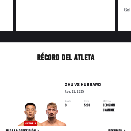
Gol
RÉCORD DEL ATLETA
ZHU
VS
HUBBARD
Aug. 23, 2025
Asalto
Hora
Método
3
5:00
DECISIÓN
UNÁNIME
VICTORIA