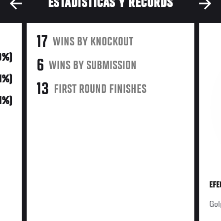
ESTADÍSTICAS Y RÉCORDS
17
WINS BY KNOCKOUT
59%)
6
WINS BY SUBMISSION
21%)
13
FIRST ROUND FINISHES
21%)
EFE
Gol