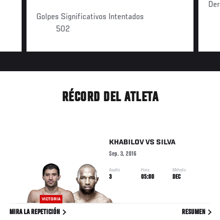
Der
Golpes Significativos Intentados
502
RÉCORD DEL ATLETA
KHABILOV
VS
SILVA
Sep. 3, 2016
Asalto
Hora
Método
3
05:00
DEC
VICTORIA
MIRA LA REPETICIÓN
RESUMEN