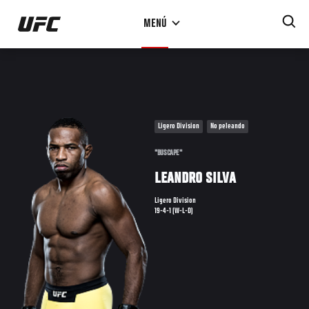
Pasar
MENÚ
al
contenido
principal
Ligero Division
No peleando
"BUSCAPE"
LEANDRO SILVA
Ligero Division
19-4-1 (W-L-D)