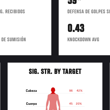
59
G. RECIBIDOS
DEFENSA DE GOLPES S
0.43
 DE SUMISIÓN
KNOCKDOWN AVG
SIG. STR. BY TARGET
Cabeza
96
42%
Cuerpo
45
20%