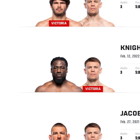
Asalto
Hor
3
5:
VICTORIA
KNIG
Feb. 12, 2022
Asalto
Hor
3
5:
VICTORIA
JACO
Feb. 27, 2021
Asalto
Hor
3
5: