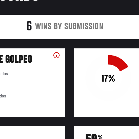
6
WINS BY SUBMISSION
E GOLPEO
tados
17%
ados
%