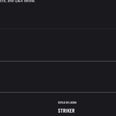
acts, and Q&A below.
ESTILO DE LUCHA
STRIKER