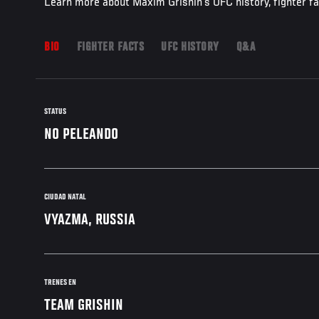
Learn more about Maxim Grishin's UFC history, fighter f
BIO
FIGHTER FACTS
UFC HISTORY
Q&A
STATUS
NO PELEANDO
CIUDAD NATAL
VYAZMA, RUSSIA
TRENES EN
TEAM GRISHIN