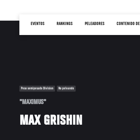
Pasar
al
Main
contenido
EVENTOS
RANKINGS
PELEADORES
CONTENIDO DE
navigation
principal
Peso semipesado Division
No peleando
"MAXIMUS"
MAX GRISHIN