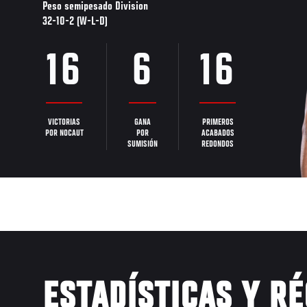
Peso semipesado Division
32-10-2 (W-L-D)
16
6
16
VICTORIAS
GANA
PRIMEROS
POR NOCAUT
POR
ACABADOS
SUMISIÓN
REDONDOS
ESTADÍSTICAS Y R