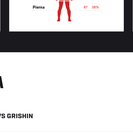
Pierna
87
38%
A
VS
GRISHIN