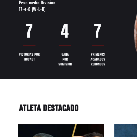
Peso medio Division
17-4-0 (W-L-D)
7
4
7
VICTORIAS POR
GANA
PRIMEROS
NOCAUT
POR
ACABADOS
SUMISIÓN
REDONDOS
ATLETA DESTACADO