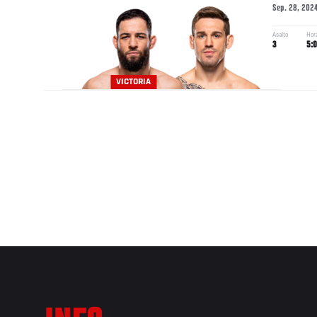
Sep. 28, 202
Asalto
Hor
3
5:
VICTORIA