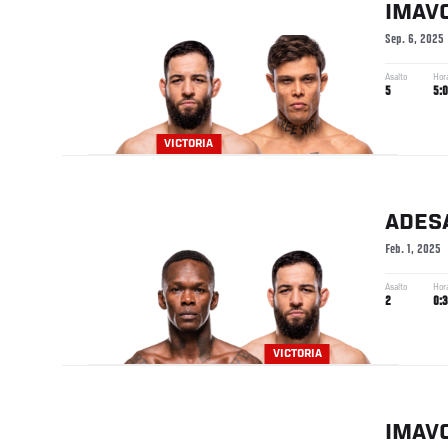
IMAV
Sep. 6, 2025
Asalto
Hor
5
5:
VICTORIA
ADES
Feb. 1, 2025
Asalto
Hor
2
0:3
VICTORIA
IMAV