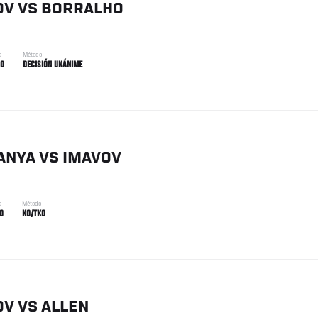
OV
VS
BORRALHO
a
Método
00
DECISIÓN UNÁNIME
ANYA
VS
IMAVOV
a
Método
0
KO/TKO
OV
VS
ALLEN