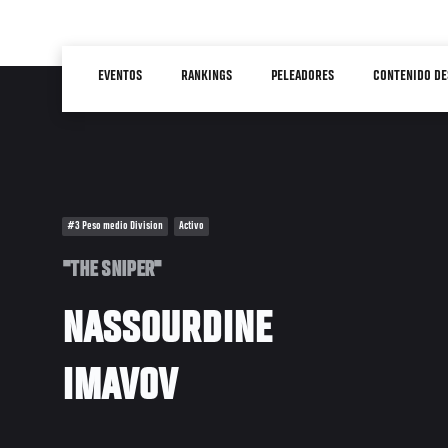
Pasar
al
Main
contenido
EVENTOS
RANKINGS
PELEADORES
CONTENIDO DE
navigation
principal
#3 Peso medio Division
Activo
"THE SNIPER"
NASSOURDINE
IMAVOV