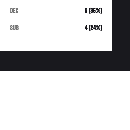
DEC
6 (35%)
SUB
4 (24%)