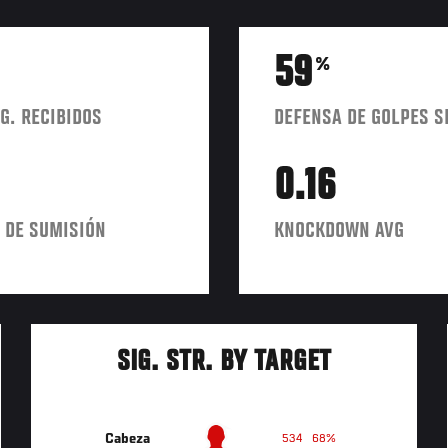
59
%
G. RECIBIDOS
DEFENSA DE GOLPES S
0.16
 DE SUMISIÓN
KNOCKDOWN AVG
SIG. STR. BY TARGET
Cabeza
534
68%