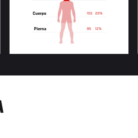
Cuerpo
155
20%
Pierna
95
12%
A