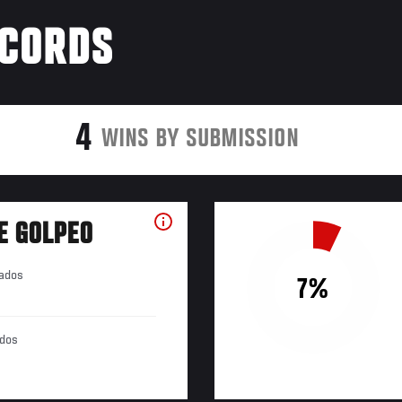
ÉCORDS
4
WINS BY SUBMISSION
E GOLPEO
tados
7%
ados