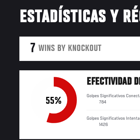
ESTADÍSTICAS Y R
7
WINS BY KNOCKOUT
EFECTIVIDAD D
Golpes Significativos Conec
55%
784
Golpes Significativos Intent
1426