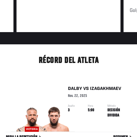
Gol
RÉCORD DEL ATLETA
DALBY
VS
IZAGAKHMAEV
Nov. 22, 2025
Asalto
Hora
Método
3
5:00
DECISIÓN
DIVIDIDA
VICTORIA