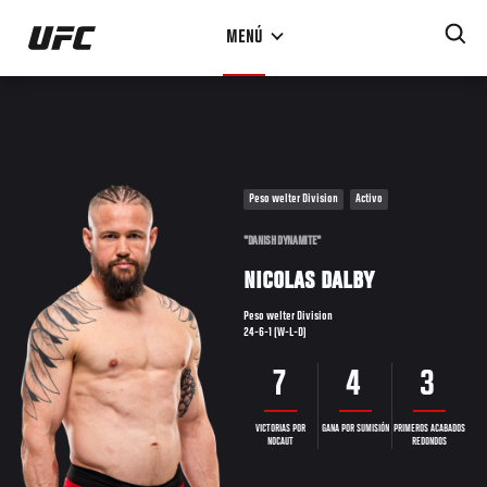
Pasar
MENÚ
al
contenido
principal
Peso welter Division
Activo
"DANISH DYNAMITE"
NICOLAS DALBY
Peso welter Division
24-6-1 (W-L-D)
7
4
3
VICTORIAS POR
GANA POR SUMISIÓN
PRIMEROS ACABADOS
NOCAUT
REDONDOS