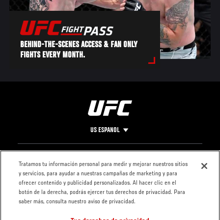
BEHIND-THE-SCENES ACCESS & FAN ONLY
FIGHTS EVERY MONTH.
US ESPANOL
Pie
CONTACTO
LEGAL
Tratamos tu información personal para medir y mejorar nuestros sitios
y servicios, para ayudar a nuestras campañas de marketing y para
de
Condiciones
ofrecer contenido y publicidad personalizados. Al hacer clic en el
Página
Política de
botón de la derecha, podrás ejercer tus derechos de privacidad. Para
privacidad
saber más, consulta nuestro aviso de privacidad.