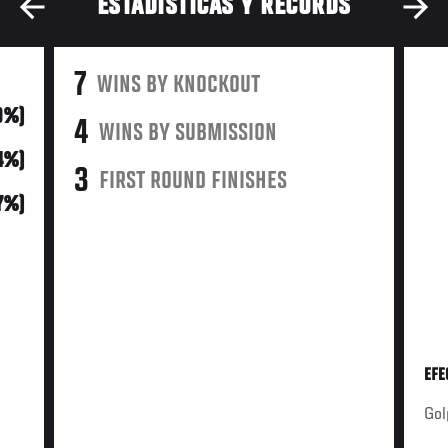
ESTADÍSTICAS Y RÉCORDS
7
WINS BY KNOCKOUT
9%)
4
WINS BY SUBMISSION
54%)
3
FIRST ROUND FINISHES
17%)
EFE
Gol