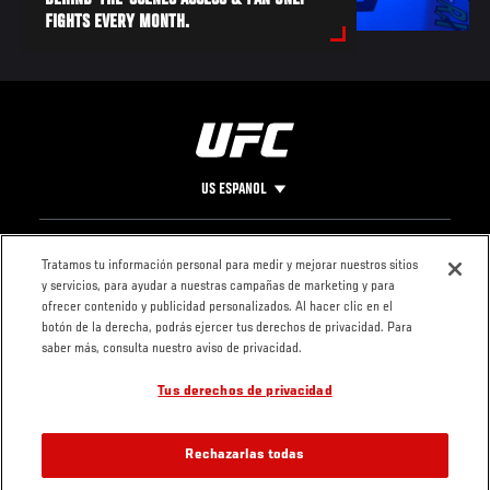
BEHIND-THE-SCENES ACCESS & FAN ONLY
FIGHTS EVERY MONTH.
US ESPANOL
Pie
CONTACTO
LEGAL
Tratamos tu información personal para medir y mejorar nuestros sitios
y servicios, para ayudar a nuestras campañas de marketing y para
de
Condiciones
ofrecer contenido y publicidad personalizados. Al hacer clic en el
Página
Política de
botón de la derecha, podrás ejercer tus derechos de privacidad. Para
privacidad
saber más, consulta nuestro aviso de privacidad.
Tus derechos de privacidad
Rechazarlas todas