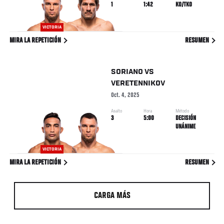
1
1:42
KO/TKO
VICTORIA
MIRA LA REPETICIÓN
RESUMEN
SORIANO
VS
VERETENNIKOV
Oct. 4, 2025
Asalto
Hora
Método
3
5:00
DECISIÓN
UNÁNIME
VICTORIA
MIRA LA REPETICIÓN
RESUMEN
CARGA MÁS