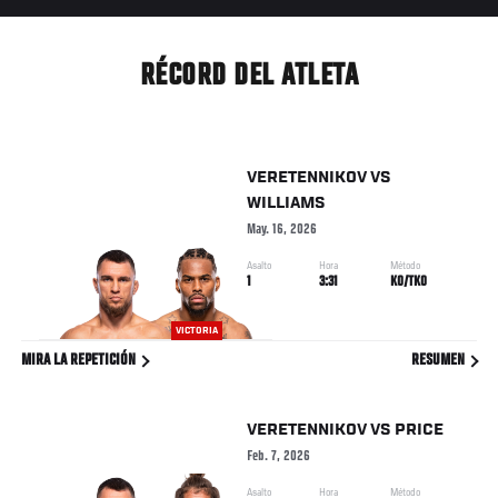
RÉCORD DEL ATLETA
VERETENNIKOV
VS
WILLIAMS
May. 16, 2026
Asalto
Hora
Método
1
3:31
KO/TKO
VICTORIA
MIRA LA REPETICIÓN
RESUMEN
VERETENNIKOV
VS
PRICE
Feb. 7, 2026
Asalto
Hora
Método