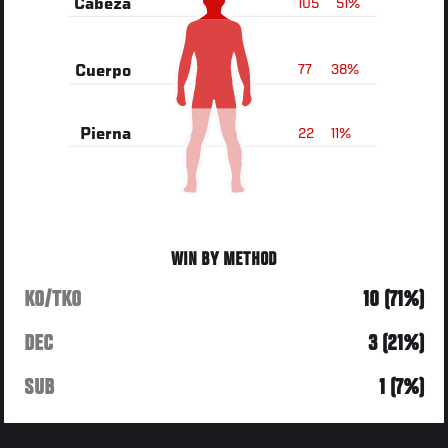
105
51%
Cabeza
77
38%
Cuerpo
22
11%
Pierna
WIN BY METHOD
KO/TKO
10 (71%)
DEC
3 (21%)
SUB
1 (7%)