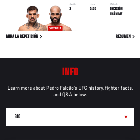
Asalto
Hora
Método
3
5:00
DECISIÓN
UNÁNIME
VICTORIA
MIRA LA REPETICIÓN
RESUMEN
INFO
Learn more about Pedro Falcão's UFC history, fighter facts,
and Q&A below.