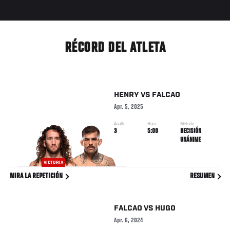
RÉCORD DEL ATLETA
HENRY
VS
FALCAO
Apr. 5, 2025
Asalto
Hora
Método
3
5:00
DECISIÓN
UNÁNIME
VICTORIA
MIRA LA REPETICIÓN
RESUMEN
FALCAO
VS
HUGO
Apr. 6, 2024