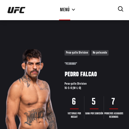
Pasar
MENÚ
al
contenido
principal
Peso gallo Division
No peleando
"PEDRINHO"
PEDRO FALCAO
Peso gallo Division
16-5-0 (W-L-D)
6
5
7
VICTORIAS POR
GANA POR SUMISIÓN
PRIMEROS ACABADOS
NOCAUT
REDONDOS