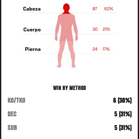
87
62%
Cabeza
30
21%
Cuerpo
24
17%
Pierna
WIN BY METHOD
KO/TKO
6 (38%)
DEC
5 (31%)
SUB
5 (31%)