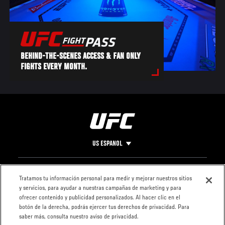
BEHIND-THE-SCENES ACCESS & FAN ONLY
FIGHTS EVERY MONTH.
US ESPANOL
Pie
CONTACTO
LEGAL
Tratamos tu información personal para medir y mejorar nuestros sitios
y servicios, para ayudar a nuestras campañas de marketing y para
de
Condiciones
ofrecer contenido y publicidad personalizados. Al hacer clic en el
Página
Política de
botón de la derecha, podrás ejercer tus derechos de privacidad. Para
privacidad
saber más, consulta nuestro aviso de privacidad.