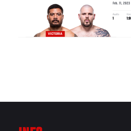
Feb. 11, 2023
Asalto
Hor
1
1:0
VICTORIA