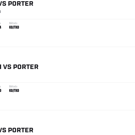
VS
PORTER
3
a
Método
4
KO/TKO
H
VS
PORTER
a
Método
0
KO/TKO
VS
PORTER