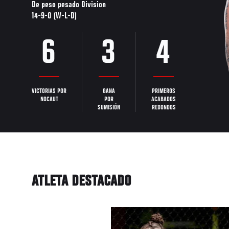
De peso pesado Division
14-9-0 (W-L-D)
6
3
4
VICTORIAS POR
GANA
PRIMEROS
NOCAUT
POR
ACABADOS
SUMISIÓN
REDONDOS
ATLETA DESTACADO