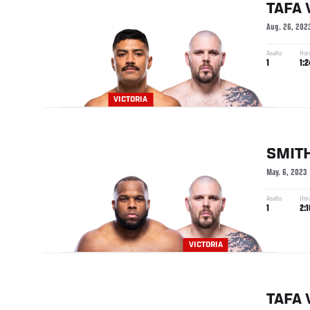
TAFA
Aug. 26, 202
Asalto
Hor
1
1:2
VICTORIA
SMIT
May. 6, 2023
Asalto
Hor
1
2:1
VICTORIA
TAFA