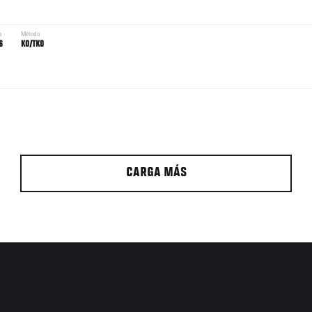
a
Método
6
KO/TKO
CARGA MÁS