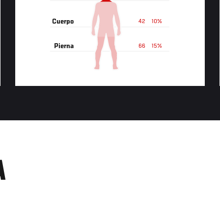
Cuerpo
42
10%
Pierna
66
15%
A