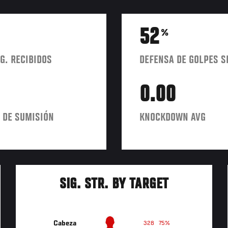
52
%
G. RECIBIDOS
DEFENSA DE GOLPES S
0.00
 DE SUMISIÓN
KNOCKDOWN AVG
SIG. STR. BY TARGET
Cabeza
328
75%