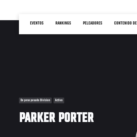
Pasar
al
Main
contenido
EVENTOS
RANKINGS
PELEADORES
CONTENIDO DE
navigation
principal
De peso pesado Division
Activo
PARKER PORTER