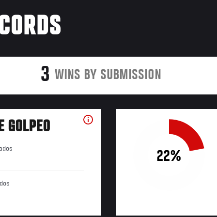
ÉCORDS
3
WINS BY SUBMISSION
E GOLPEO
tados
22%
ados