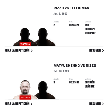
RIZZO
VS
TELLIGMAN
Jun. 6, 2003
Asalto
Hora
Método
2
00:04:24
TKO -
DOCTOR'S
STOPPAGE
VICTORIA
MIRA LA REPETICIÓN
RESUMEN
MATYUSHENKO
VS
RIZZO
Feb. 28, 2003
Asalto
Hora
Método
3
00:05:00
DECISIÓN
UNÁNIME
VICTORIA
MIRA LA REPETICIÓN
RESUMEN