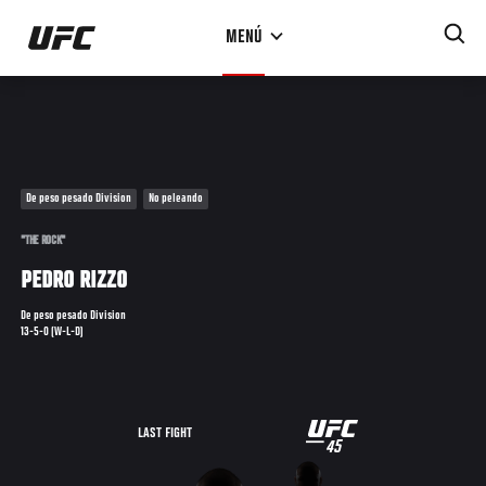
Pasar
MENÚ
al
contenido
principal
De peso pesado Division
No peleando
"THE ROCK"
PEDRO RIZZO
De peso pesado Division
13-5-0 (W-L-D)
UFC
LAST FIGHT
45
45