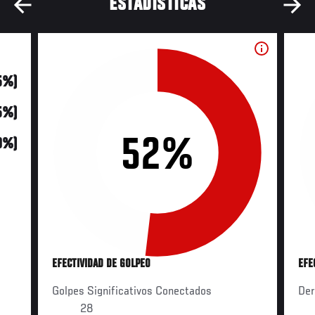
ESTADÍSTICAS
5%)
25%)
52%
0%)
EFECTIVIDAD DE GOLPEO
EFE
Golpes Significativos Conectados
Der
28