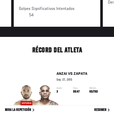
Der
Golpes Significativos Intentados
54
RÉCORD DEL ATLETA
ANZAI
VS
ZAPATA
Sep. 27, 2015
Asalto
Hora
Método
3
00:47
KO/TKO
VICTORIA
MIRA LA REPETICIÓN
RESUMEN