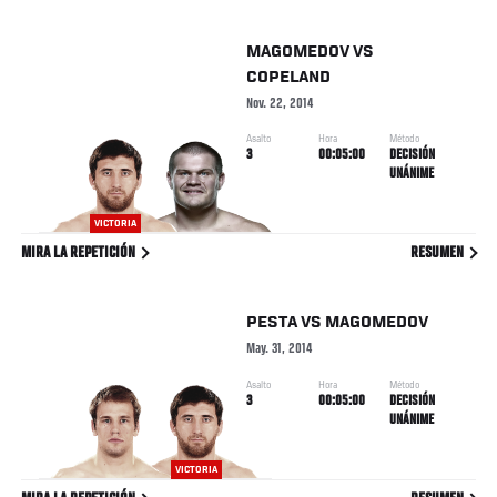
MAGOMEDOV
VS
COPELAND
Nov. 22, 2014
Asalto
Hora
Método
3
00:05:00
DECISIÓN
UNÁNIME
VICTORIA
MIRA LA REPETICIÓN
RESUMEN
PESTA
VS
MAGOMEDOV
May. 31, 2014
Asalto
Hora
Método
3
00:05:00
DECISIÓN
UNÁNIME
VICTORIA