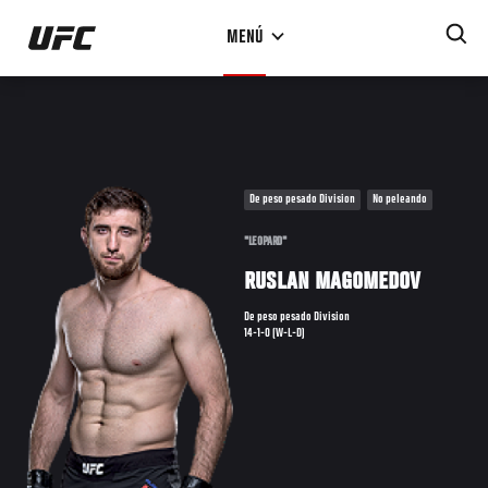
Pasar
MENÚ
al
contenido
principal
De peso pesado Division
No peleando
"LEOPARD"
RUSLAN MAGOMEDOV
De peso pesado Division
14-1-0 (W-L-D)