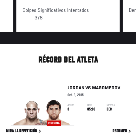
Golpes Significativos Intentados
Der
378
RÉCORD DEL ATLETA
JORDAN
VS
MAGOMEDOV
Oct. 3, 2015
Asalto
Hora
Método
3
05:00
DEC
VICTORIA
MIRA LA REPETICIÓN
RESUMEN