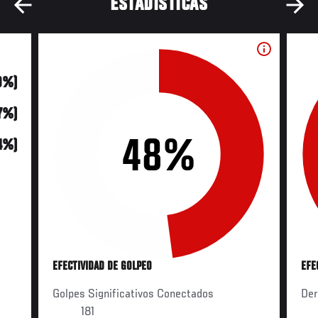
ESTADÍSTICAS
9%)
7%)
48%
14%)
EFECTIVIDAD DE GOLPEO
EFE
Golpes Significativos Conectados
Der
181