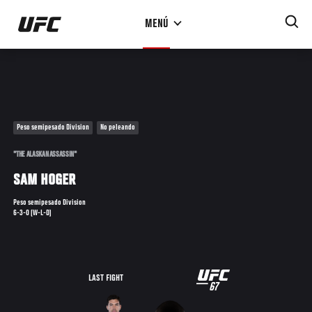
Pasar
MENÚ
al
contenido
principal
Peso semipesado Division
No peleando
"THE ALASKAN ASSASSIN"
SAM HOGER
Peso semipesado Division
6-3-0 (W-L-D)
UFC
LAST FIGHT
67
67