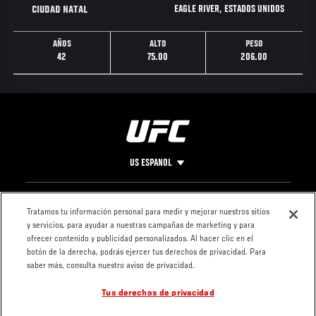
EAGLE RIVER, ESTADOS UNIDOS
CIUDAD NATAL
AÑOS
ALTO
PESO
42
75.00
206.00
US ESPANOL
Pie
CONTACTO
LEGAL
Tratamos tu información personal para medir y mejorar nuestros sitios
y servicios, para ayudar a nuestras campañas de marketing y para
de
Condiciones
ofrecer contenido y publicidad personalizados. Al hacer clic en el
Página
Política de
botón de la derecha, podrás ejercer tus derechos de privacidad. Para
privacidad
saber más, consulta nuestro aviso de privacidad.
Tus derechos de privacidad