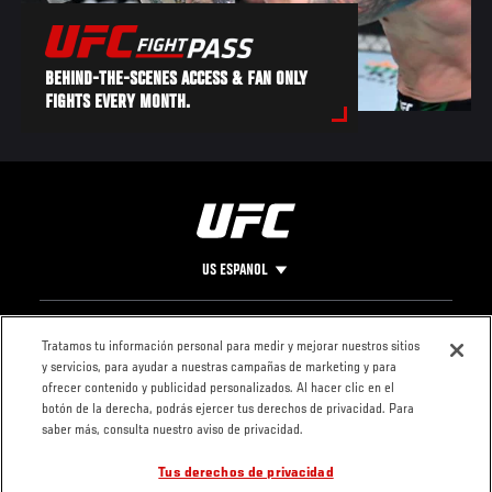
BEHIND-THE-SCENES ACCESS & FAN ONLY
FIGHTS EVERY MONTH.
US ESPANOL
Pie
CONTACTO
LEGAL
Tratamos tu información personal para medir y mejorar nuestros sitios
y servicios, para ayudar a nuestras campañas de marketing y para
de
Condiciones
ofrecer contenido y publicidad personalizados. Al hacer clic en el
Página
Política de
botón de la derecha, podrás ejercer tus derechos de privacidad. Para
privacidad
saber más, consulta nuestro aviso de privacidad.
Tus derechos de privacidad