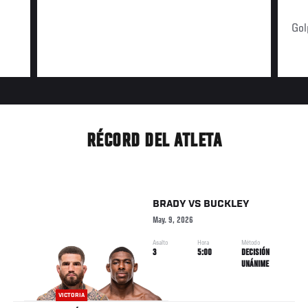
Gol
RÉCORD DEL ATLETA
BRADY
VS
BUCKLEY
May. 9, 2026
Asalto
Hora
Método
3
5:00
DECISIÓN
UNÁNIME
VICTORIA