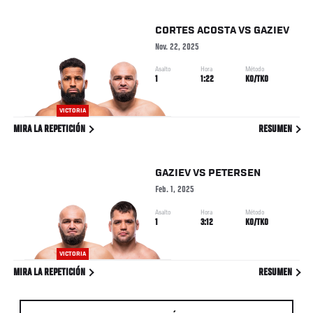
CORTES ACOSTA
VS
GAZIEV
Nov. 22, 2025
Asalto
Hora
Método
1
1:22
KO/TKO
VICTORIA
MIRA LA REPETICIÓN
RESUMEN
GAZIEV
VS
PETERSEN
Feb. 1, 2025
Asalto
Hora
Método
1
3:12
KO/TKO
VICTORIA
MIRA LA REPETICIÓN
RESUMEN