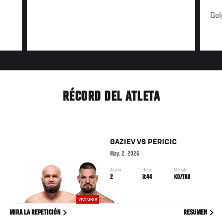
Gol
RÉCORD DEL ATLETA
GAZIEV
VS
PERICIC
May. 2, 2026
Asalto
Hora
Método
2
3:44
KO/TKO
VICTORIA
MIRA LA REPETICIÓN
RESUMEN