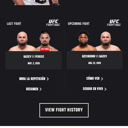
LAST FIGHT
UPCOMING FIGHT
VICTORIA
NZECHUKWU
VS
GAZIEV
GAZIEV
VS
PERICIC
AUG. 22, 2026
MAY. 2, 2026
CÓMO VER
MIRA LA REPETICIÓN
SEGUIR EN VIVO
RESUMEN
VIEW FIGHT HISTORY