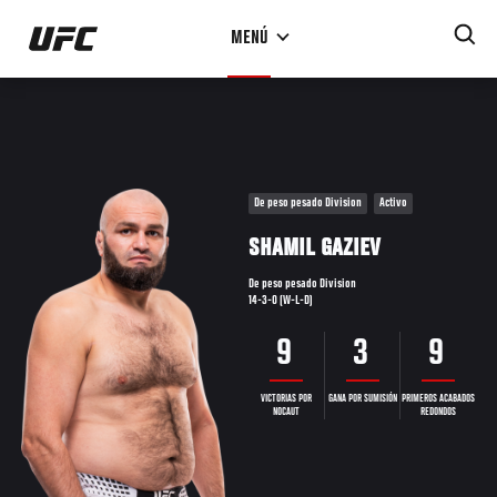
Pasar
MENÚ
al
contenido
principal
De peso pesado Division
Activo
SHAMIL GAZIEV
De peso pesado Division
14-3-0 (W-L-D)
9
3
9
VICTORIAS POR
GANA POR SUMISIÓN
PRIMEROS ACABADOS
NOCAUT
REDONDOS