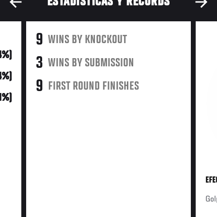
ESTADÍSTICAS Y RÉCORDS
9
WINS BY KNOCKOUT
4%)
3
WINS BY SUBMISSION
14%)
9
FIRST ROUND FINISHES
21%)
EFE
Gol