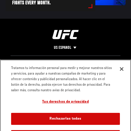
FIGHTS EVERY MONTH.
US ESPANOL
Pie
CONTACTO
LEGAL
Tratamos tu información personal para medir y mejorar nuestros sitios
y servicios, para ayudar a nuestras campañas de marketing y para
de
Condiciones
ofrecer contenido y publicidad personalizados. Al hacer clic en el
Página
Política de
botón de la derecha, podrás ejercer tus derechos de privacidad. Para
privacidad
saber más, consulta nuestro aviso de privacidad.
Tus derechos de privacidad
Rechazarlas todas