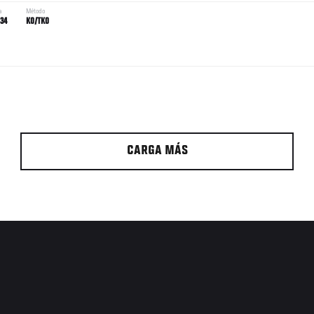
a
Método
:34
KO/TKO
CARGA MÁS