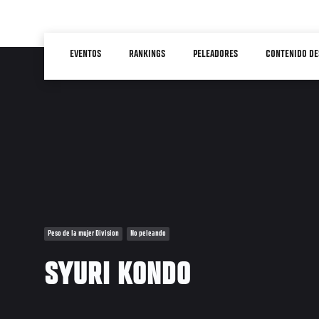
Pasar
al
Main
contenido
EVENTOS
RANKINGS
PELEADORES
CONTENIDO DE
navigation
principal
Peso de la mujer Division
No peleando
SYURI KONDO