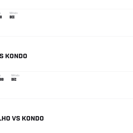
a
Método
00
DEC
S
KONDO
a
Método
:00
DEC
LHO
VS
KONDO