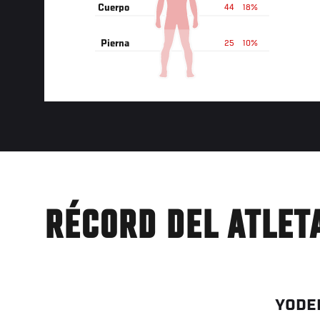
Cuerpo
44
18%
Pierna
25
10%
RÉCORD DEL ATLET
YODE