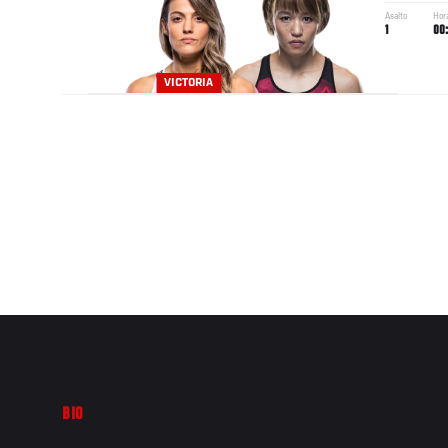
Asalto
Hor
1
00
VICTORIA
BIO