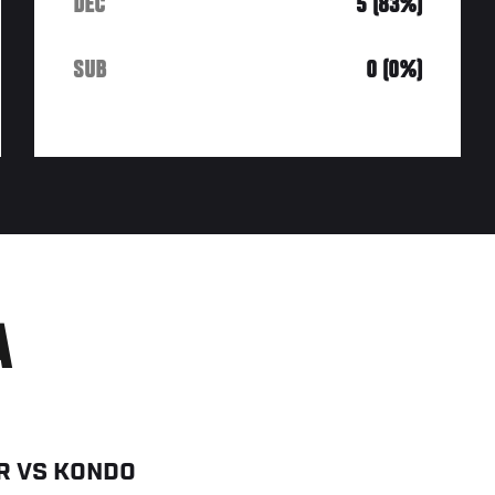
DEC
5 (83%)
SUB
0 (0%)
A
R
VS
KONDO