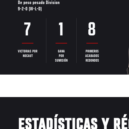
De peso pesado Division
9-2-0 (W-L-D)
7
1
8
VICTORIAS POR
GANA
PRIMEROS
NOCAUT
POR
ACABADOS
SUMISIÓN
REDONDOS
ESTADÍSTICAS Y R