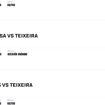
a
Método
9
KO/TKO
ASA
VS
TEIXEIRA
a
Método
00
DECISIÓN UNÁNIME
S
VS
TEIXEIRA
a
Método
5
KO/TKO