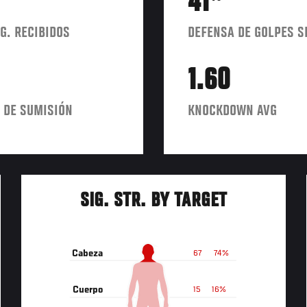
41
G. RECIBIDOS
DEFENSA DE GOLPES S
1.60
 DE SUMISIÓN
KNOCKDOWN AVG
SIG. STR. BY TARGET
Cabeza
67
74%
Cuerpo
15
16%