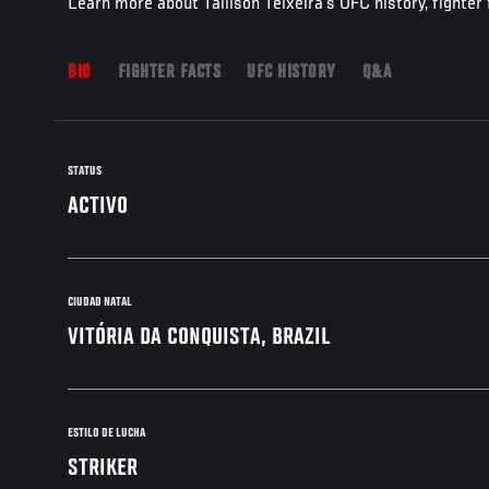
Learn more about Tallison Teixeira's UFC history, fighter
BIO
FIGHTER FACTS
UFC HISTORY
Q&A
STATUS
ACTIVO
CIUDAD NATAL
VITÓRIA DA CONQUISTA, BRAZIL
ESTILO DE LUCHA
STRIKER