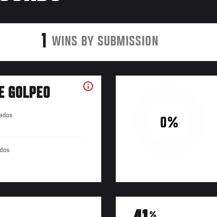
1
WINS BY SUBMISSION
E GOLPEO
tados
0%
ados
%