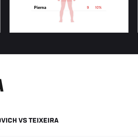
Pierna
9
10%
A
OVICH
VS
TEIXEIRA
6