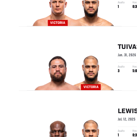
Asalto
Hor
1
0:3
VICTORIA
TUIV
Jan. 31, 2026
Asalto
Hor
3
5:
VICTORIA
LEWI
Jul. 12, 2025
Asalto
Hor
1
0:3