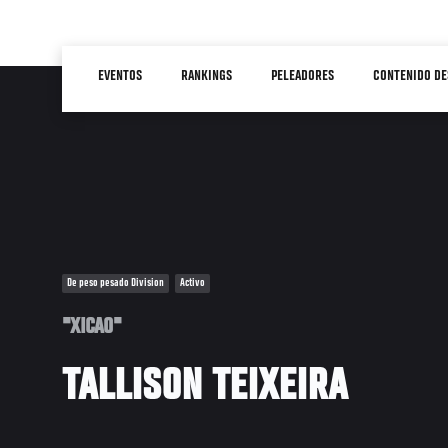
Pasar
al
Main
contenido
EVENTOS
RANKINGS
PELEADORES
CONTENIDO DE
navigation
principal
De peso pesado Division
Activo
"XICAO"
TALLISON TEIXEIRA