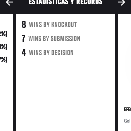
ESTADÍSTICAS Y RÉCORDS
8
WINS BY KNOCKOUT
2%)
7
WINS BY SUBMISSION
21%)
4
WINS BY DECISION
37%)
EFE
Gol