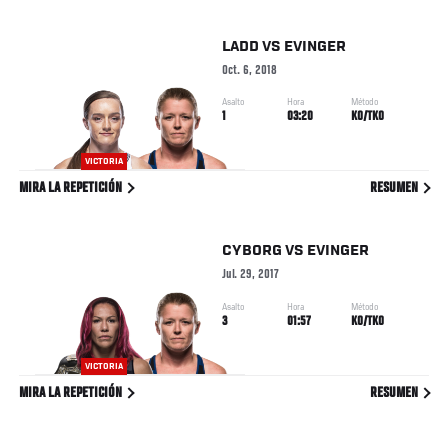
LADD
VS
EVINGER
Oct. 6, 2018
Asalto
Hora
Método
1
03:20
KO/TKO
VICTORIA
MIRA LA REPETICIÓN
RESUMEN
CYBORG
VS
EVINGER
Jul. 29, 2017
Asalto
Hora
Método
3
01:57
KO/TKO
VICTORIA
MIRA LA REPETICIÓN
RESUMEN