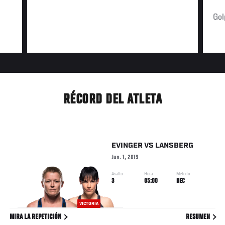
Gol
RÉCORD DEL ATLETA
EVINGER
VS
LANSBERG
Jun. 1, 2019
Asalto
Hora
Método
3
05:00
DEC
VICTORIA
MIRA LA REPETICIÓN
RESUMEN