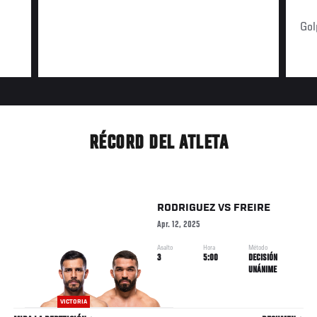
Gol
RÉCORD DEL ATLETA
RODRIGUEZ
VS
FREIRE
Apr. 12, 2025
Asalto
Hora
Método
3
5:00
DECISIÓN
UNÁNIME
VICTORIA