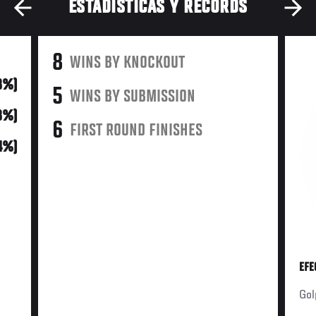
ESTADÍSTICAS Y RÉCORDS
8
WINS BY KNOCKOUT
8%)
5
WINS BY SUBMISSION
8%)
6
FIRST ROUND FINISHES
4%)
EFE
Gol