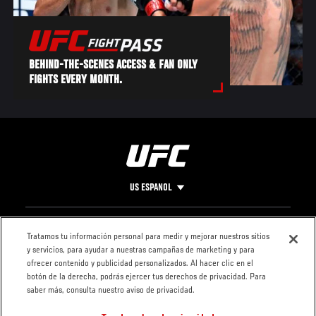
BEHIND-THE-SCENES ACCESS & FAN ONLY
FIGHTS EVERY MONTH.
US ESPANOL
Pie
CONTACTO
LEGAL
Tratamos tu información personal para medir y mejorar nuestros sitios
y servicios, para ayudar a nuestras campañas de marketing y para
de
Condiciones
ofrecer contenido y publicidad personalizados. Al hacer clic en el
Página
Política de
botón de la derecha, podrás ejercer tus derechos de privacidad. Para
privacidad
saber más, consulta nuestro aviso de privacidad.