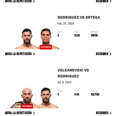
MIRA LA REPETICIÓN
RESUMEN
RODRIGUEZ
VS
ORTEGA
Feb. 24, 2024
Asalto
Hora
Método
3
0:58
ENVÍO
VICTORIA
MIRA LA REPETICIÓN
RESUMEN
VOLKANOVSKI
VS
RODRIGUEZ
Jul. 8, 2023
Asalto
Hora
Método
3
4:19
KO/TKO
VICTORIA
MIRA LA REPETICIÓN
RESUMEN