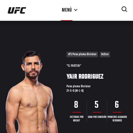
Pasar
MENÚ
al
contenido
principal
#5 Peso pluma Division
Activo
"EL PANTERA"
YAIR RODRIGUEZ
Peso pluma Division
21-5-0 (W-L-D)
8
5
6
VICTORIAS POR
GANA POR SUMISIÓN
PRIMEROS ACABADOS
NOCAUT
REDONDOS