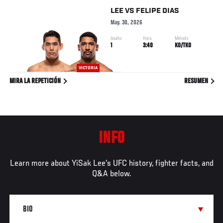
LEE
VS
FELIPE DIAS
May. 30, 2026
Asalto
Hora
Método
1
3:40
KO/TKO
VICTORIA
MIRA LA REPETICIÓN
RESUMEN
INFO
Learn more about YiSak Lee's UFC history, fighter facts, and
Q&A below.