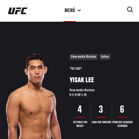
Pasar
MENÚ
al
contenido
principal
Peso medio Division
Activo
"THE TANK"
YISAK LEE
Peso medio Division
8-2-0 (W-L-D)
4
3
6
VICTORIAS POR
GANA POR SUMISIÓN
PRIMEROS ACABADOS
NOCAUT
REDONDOS