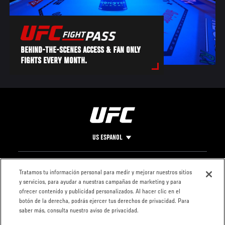
BEHIND-THE-SCENES ACCESS & FAN ONLY
FIGHTS EVERY MONTH.
US ESPANOL
Pie
CONTACTO
LEGAL
Tratamos tu información personal para medir y mejorar nuestros sitios
y servicios, para ayudar a nuestras campañas de marketing y para
de
Condiciones
ofrecer contenido y publicidad personalizados. Al hacer clic en el
Página
Política de
botón de la derecha, podrás ejercer tus derechos de privacidad. Para
privacidad
saber más, consulta nuestro aviso de privacidad.