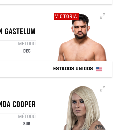
VICTORIA
N
GASTELUM
MÉTODO
DEC
ESTADOS UNIDOS
NDA
COOPER
MÉTODO
SUB