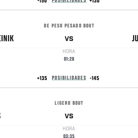
-150
POSIBILIDADES
+130
DE PESO PESADO BOUT
INIK
J
VS
HORA
01:28
+135
POSIBILIDADES
-145
LIGERO BOUT
S
VS
HORA
03:35