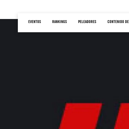
Pasar
al
Main
contenido
EVENTOS
RANKINGS
PELEADORES
CONTENIDO DE
navigation
principal