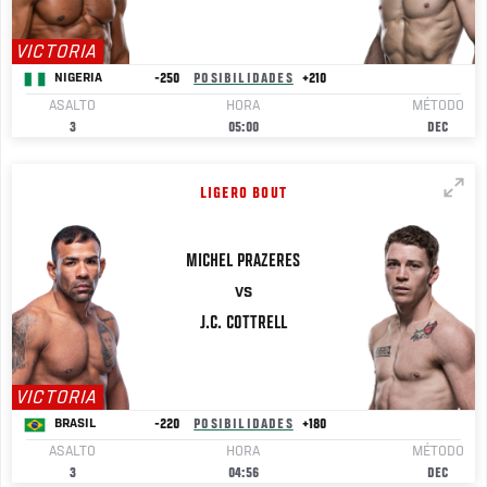
VICTORIA
-250
POSIBILIDADES
+210
NIGERIA
ASALTO
HORA
MÉTODO
3
05:00
DEC
LIGERO BOUT
MICHEL
PRAZERES
VS
J.C.
COTTRELL
VICTORIA
-220
POSIBILIDADES
+180
BRASIL
ASALTO
HORA
MÉTODO
3
04:56
DEC