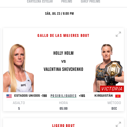
CARTELERA ESTELAR
PRELIMS
EARLY PRELIMS
SÁB, JUL 23 / 8:00 PM
GALLO DE LAS MUJERES BOUT
HOLLY
HOLM
VS
VALENTINA
SHEVCHENKO
VICTORIA
-190
POSIBILIDADES
+165
ESTADOS UNIDOS
KIRGUISTÁN
ASALTO
HORA
MÉTODO
5
05:00
DEC
LIGERO BOUT