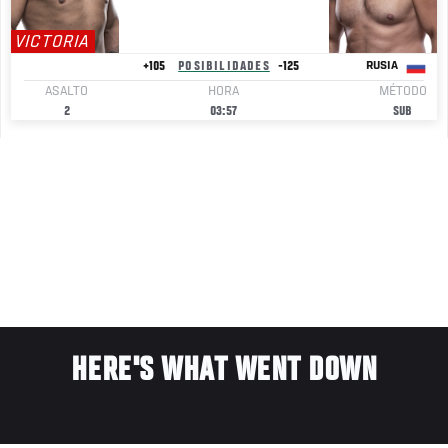
VICTORIA
+105
POSIBILIDADES
-125
RUSIA
ASALTO
HORA
MÉTODO
2
03:57
SUB
HERE'S WHAT WENT DOWN