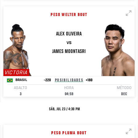
PESO WELTER BOUT
ALEX
OLIVEIRA
VS
JAMES
MOONTASRI
VICTORIA
-220
POSIBILIDADES
+180
BRASIL
ASALTO
HORA
MÉTODO
3
04:59
DEC
SÁB, JUL 23 / 4:30 PM
PESO PLUMA BOUT