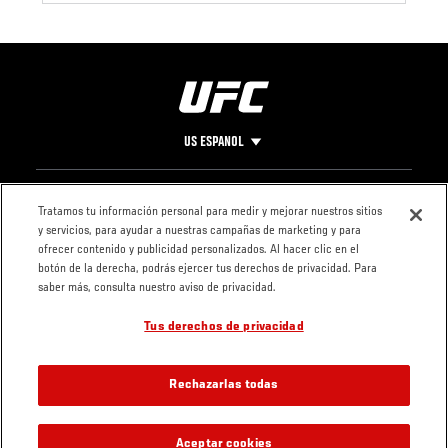
US ESPANOL
Pie
CONTACTO
LEGAL
Tratamos tu información personal para medir y mejorar nuestros sitios
y servicios, para ayudar a nuestras campañas de marketing y para
de
Condiciones
ofrecer contenido y publicidad personalizados. Al hacer clic en el
Página
Política de
botón de la derecha, podrás ejercer tus derechos de privacidad. Para
privacidad
saber más, consulta nuestro aviso de privacidad.
Tus derechos de privacidad
Rechazarlas todas
Aceptar cookies