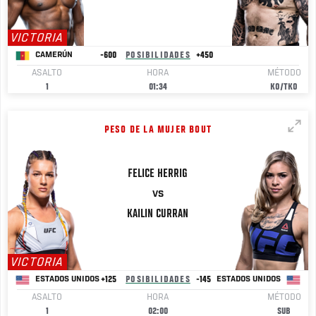
VICTORIA
-600
POSIBILIDADES
+450
CAMERÚN
ASALTO
HORA
MÉTODO
1
01:34
KO/TKO
PESO DE LA MUJER BOUT
FELICE
HERRIG
VS
KAILIN
CURRAN
VICTORIA
+125
POSIBILIDADES
-145
ESTADOS UNIDOS
ESTADOS UNIDOS
ASALTO
HORA
MÉTODO
1
02:00
SUB