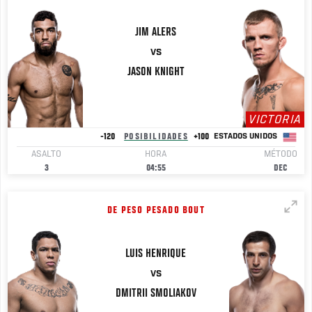
JIM
ALERS
VS
JASON
KNIGHT
VICTORIA
-120
POSIBILIDADES
+100
ESTADOS UNIDOS
ASALTO
HORA
MÉTODO
3
04:55
DEC
DE PESO PESADO BOUT
LUIS
HENRIQUE
VS
DMITRII
SMOLIAKOV