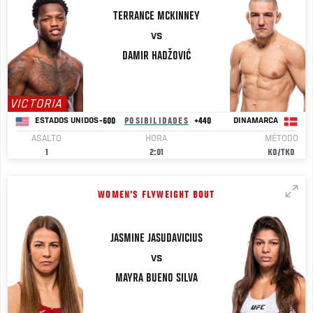
TERRANCE
MCKINNEY
VS
DAMIR HADŽOVIĆ
VICTORIA
-600
POSIBILIDADES
+440
ESTADOS UNIDOS
DINAMARCA
ASALTO
HORA
MÉTODO
1
2:01
KO/TKO
WOMEN'S FLYWEIGHT BOUT
JASMINE
JASUDAVICIUS
VS
MAYRA BUENO
SILVA