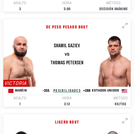
ASALTO
HORA
MÉTODO
3
5:00
DECISIÓN UNÁNIME
DE PESO PESADO BOUT
SHAMIL
GAZIEV
VS
THOMAS
PETERSEN
VICTORIA
-355
POSIBILIDADES
+280
BARÉIN
ESTADOS UNIDOS
ASALTO
HORA
MÉTODO
1
3:12
KO/TKO
LIGERO BOUT