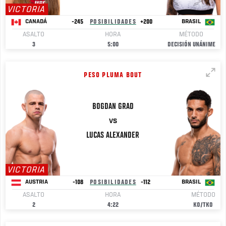
VICTORIA
-245
POSIBILIDADES
+200
CANADÁ
BRASIL
ASALTO
HORA
MÉTODO
3
5:00
DECISIÓN UNÁNIME
PESO PLUMA BOUT
BOGDAN
GRAD
VS
LUCAS
ALEXANDER
VICTORIA
-108
POSIBILIDADES
-112
AUSTRIA
BRASIL
ASALTO
HORA
MÉTODO
2
4:22
KO/TKO