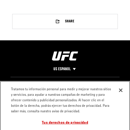
SHARE
US ESPANOL
Pie
CONTACTO
LEGAL
Tratamos tu información personal para medir y mejorar nuestros sitios
y servicios, para ayudar a nuestras campañas de marketing y para
de
Condiciones
ofrecer contenido y publicidad personalizados. Al hacer clic en el
Página
Política de
botón de la derecha, podrás ejercer tus derechos de privacidad. Para
privacidad
saber más, consulta nuestro aviso de privacidad.
Tus derechos de privacidad