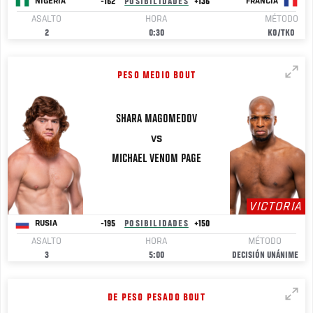
-162
POSIBILIDADES
+136
NIGERIA
FRANCIA
ASALTO
HORA
MÉTODO
2
0:30
KO/TKO
PESO MEDIO BOUT
SHARA
MAGOMEDOV
VS
MICHAEL VENOM PAGE
VICTORIA
-195
POSIBILIDADES
+150
RUSIA
ASALTO
HORA
MÉTODO
3
5:00
DECISIÓN UNÁNIME
DE PESO PESADO BOUT