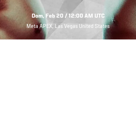
Dom, Feb 20 / 12:00 AM UTC
Meta APEX, Las Vegas United States