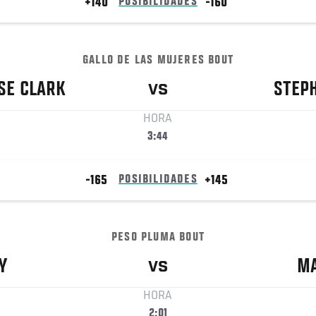
+140
POSIBILIDADES
-160
GALLO DE LAS MUJERES BOUT
SE
CLARK
STEP
VS
HORA
3:44
-165
POSIBILIDADES
+145
PESO PLUMA BOUT
Y
M
VS
HORA
2:01