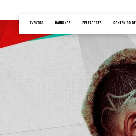
Pasar
al
Main
contenido
EVENTOS
RANKINGS
PELEADORES
CONTENIDO DE
navigation
principal