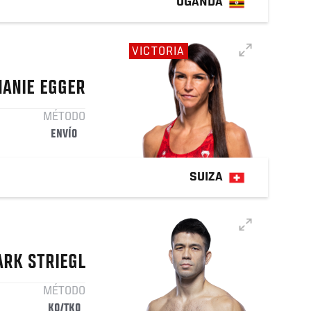
UGANDA
VICTORIA
HANIE
EGGER
MÉTODO
ENVÍO
SUIZA
ARK
STRIEGL
MÉTODO
KO/TKO