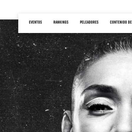
Pasar
al
Main
contenido
EVENTOS
RANKINGS
PELEADORES
CONTENIDO DE
navigation
principal