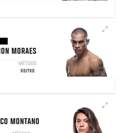
MON
MORAES
MÉTODO
KO/TKO
CCO
MONTANO