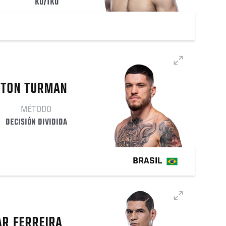
KO/TKO
GTON
TURMAN
MÉTODO
DECISIÓN DIVIDIDA
BRASIL
AR
FERREIRA