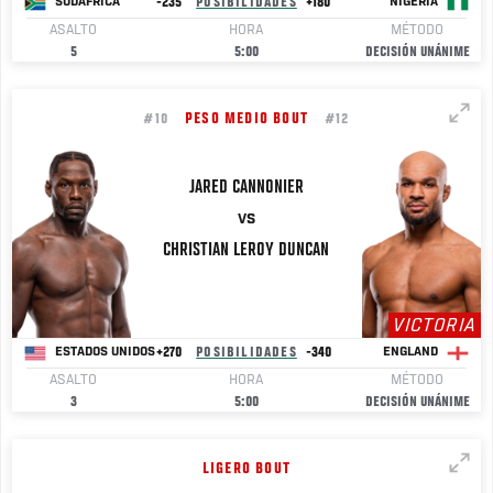
-235
POSIBILIDADES
+180
SUDÁFRICA
NIGERIA
ASALTO
HORA
MÉTODO
5
5:00
DECISIÓN UNÁNIME
PESO MEDIO BOUT
#10
#12
JARED
CANNONIER
VS
CHRISTIAN LEROY
DUNCAN
VICTORIA
+270
POSIBILIDADES
-340
ESTADOS UNIDOS
ENGLAND
ASALTO
HORA
MÉTODO
3
5:00
DECISIÓN UNÁNIME
LIGERO BOUT