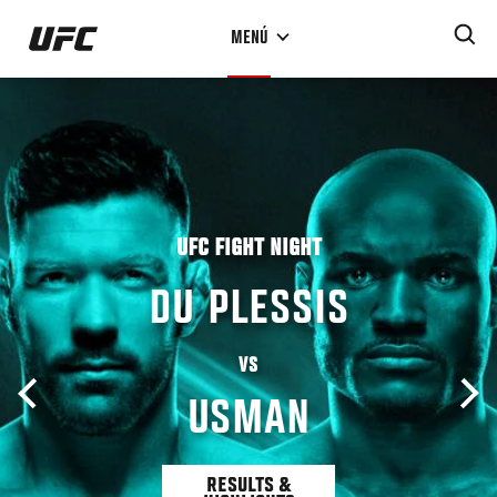
Pasar
MENÚ
al
contenido
principal
UFC FIGHT NIGHT
DU PLESSIS
VS
USMAN
RESULTS &