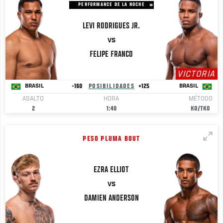
PERFORMANCE DE LA NOCHE
LEVI
RODRIGUES JR.
VS
FELIPE
FRANCO
VICTORIA
-160
POSIBILIDADES
+125
BRASIL
BRASIL
ASALTO
HORA
MÉTODO
2
1:40
KO/TKO
PESO PLUMA BOUT
EZRA
ELLIOT
VS
DAMIEN
ANDERSON