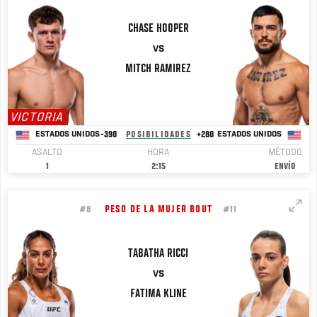
CHASE
HOOPER
VS
MITCH
RAMIREZ
VICTORIA
-390
POSIBILIDADES
+280
ESTADOS UNIDOS
ESTADOS UNIDOS
ASALTO
HORA
MÉTODO
1
2:15
ENVÍO
PESO DE LA MUJER BOUT
#8
#11
TABATHA
RICCI
VS
FATIMA
KLINE