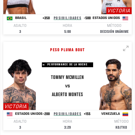
VICTORIA
+350
POSIBILIDADES
-500
BRASIL
ESTADOS UNIDOS
ASALTO
HORA
MÉTODO
3
5:00
DECISIÓN UNÁNIME
PESO PLUMA BOUT
PERFORMANCE DE LA NOCHE
TOMMY
MCMILLEN
VS
ALBERTO
MONTES
VICTORIA
-200
POSIBILIDADES
+155
ESTADOS UNIDOS
VENEZUELA
ASALTO
HORA
MÉTODO
3
3:29
KO/TKO