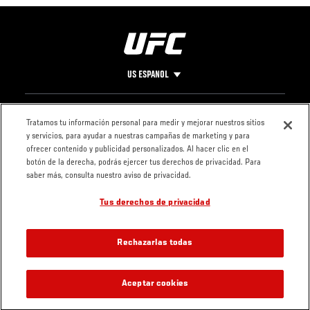
US ESPANOL
Pie
CONTACTO
LEGAL
Tratamos tu información personal para medir y mejorar nuestros sitios
y servicios, para ayudar a nuestras campañas de marketing y para
de
Condiciones
ofrecer contenido y publicidad personalizados. Al hacer clic en el
Página
Política de
botón de la derecha, podrás ejercer tus derechos de privacidad. Para
privacidad
saber más, consulta nuestro aviso de privacidad.
Tus derechos de privacidad
Rechazarlas todas
UFC Fight Night
Aceptar cookies
CÓMO VER
DOM, JUL 19 / 12:00 AM UTC