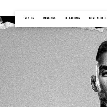
Pasar
al
Main
contenido
EVENTOS
RANKINGS
PELEADORES
CONTENIDO DE
navigation
principal