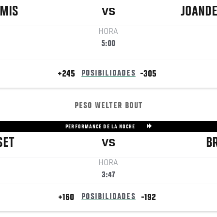
MIS
JOAND
VS
HORA
5:00
+245
POSIBILIDADES
-305
PESO WELTER BOUT
PERFORMANCE DE LA NOCHE
SET
B
VS
HORA
3:47
+160
POSIBILIDADES
-192